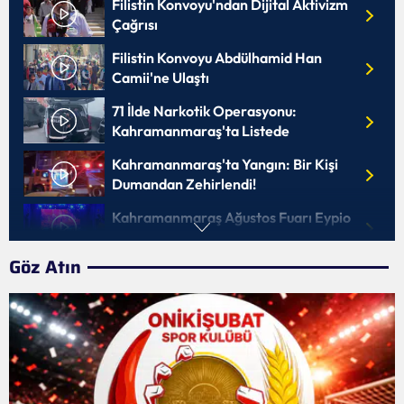
Filistin Konvoyu'ndan Dijital Aktivizm
Çağrısı
Filistin Konvoyu Abdülhamid Han
Camii'ne Ulaştı
71 İlde Narkotik Operasyonu:
Kahramanmaraş'ta Listede
Kahramanmaraş'ta Yangın: Bir Kişi
Dumandan Zehirlendi!
Kahramanmaraş Ağustos Fuarı Eypio
Konseriyle Başladı
Göz Atın
İstiklalspor Yeni Sezonun Startını
Verdi
Kahramanmaraş'ta Gece Yarısı İki
Grup Kavga Etti
Kahramanmaraş'ta Kent Meydanı ve
Toptancılar Sitesi Açıldı