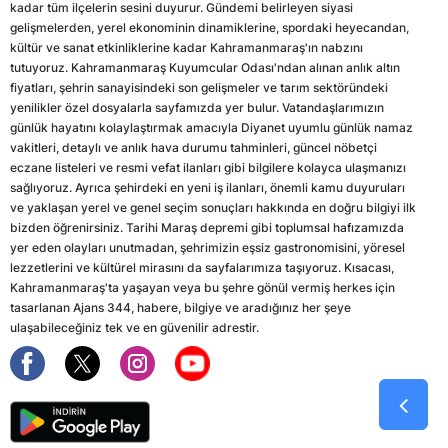
kadar tüm ilçelerin sesini duyurur. Gündemi belirleyen siyasi
gelişmelerden, yerel ekonominin dinamiklerine, spordaki heyecandan,
kültür ve sanat etkinliklerine kadar Kahramanmaraş'ın nabzını
tutuyoruz. Kahramanmaraş Kuyumcular Odası'ndan alınan anlık altın
fiyatları, şehrin sanayisindeki son gelişmeler ve tarım sektöründeki
yenilikler özel dosyalarla sayfamızda yer bulur. Vatandaşlarımızın
günlük hayatını kolaylaştırmak amacıyla Diyanet uyumlu günlük namaz
vakitleri, detaylı ve anlık hava durumu tahminleri, güncel nöbetçi
eczane listeleri ve resmi vefat ilanları gibi bilgilere kolayca ulaşmanızı
sağlıyoruz. Ayrıca şehirdeki en yeni iş ilanları, önemli kamu duyuruları
ve yaklaşan yerel ve genel seçim sonuçları hakkında en doğru bilgiyi ilk
bizden öğrenirsiniz. Tarihi Maraş depremi gibi toplumsal hafızamızda
yer eden olayları unutmadan, şehrimizin eşsiz gastronomisini, yöresel
lezzetlerini ve kültürel mirasını da sayfalarımıza taşıyoruz. Kısacası,
Kahramanmaraş'ta yaşayan veya bu şehre gönül vermiş herkes için
tasarlanan Ajans 344, habere, bilgiye ve aradığınız her şeye
ulaşabileceğiniz tek ve en güvenilir adrestir.