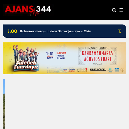
17:50
17:
Dulkadiroğlu’nda Bina Yıkıldı: AFAD Sevk Edildi