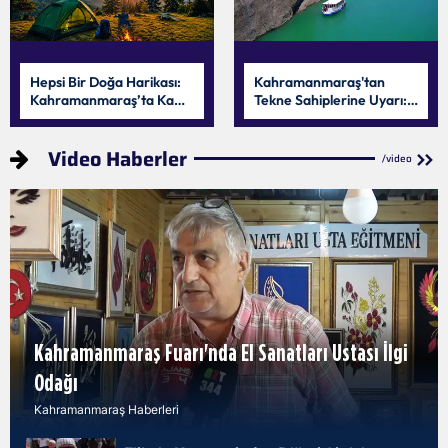
Hepsi Bir Doğa Harikası:
Kahramanmaraş'tan
Kahramanmaraş’ta Kamp
Tekne Sahiplerine Uyarı:
ve Piknik Yapılabilecek En
Belgelerinizi Kontrol Edin!
Güzel Alanlar
Video Haberler
/video
Kahramanmaraş Fuarı'nda El Sanatları Ustası İlgi
Odağı
Kahramanmaraş Haberleri