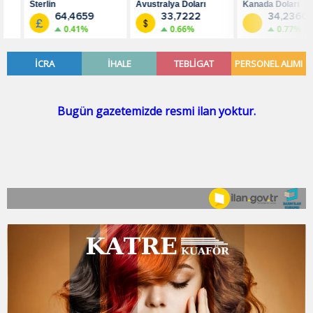
Sterlin
Avustralya Doları
Kanada Doları
64,4659
33,7222
34,2360
0.41%
0.66%
0.77%