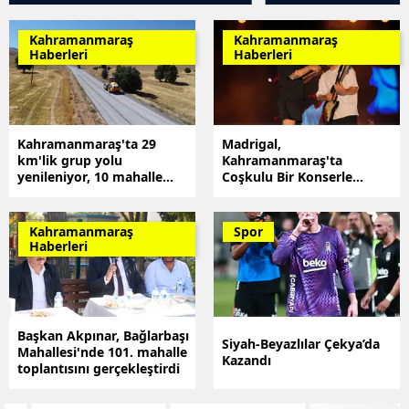
Kahramanmaraş
Kahramanmaraş
Haberleri
Haberleri
Kahramanmaraş'ta 29
Madrigal,
km'lik grup yolu
Kahramanmaraş'ta
yenileniyor, 10 mahalle
Coşkulu Bir Konserle
daha konforlu ulaşım
Gençlerin Kalbini Fethetti
sağlayacak
Kahramanmaraş
Spor
Haberleri
Başkan Akpınar, Bağlarbaşı
Siyah-Beyazlılar Çekya’da
Mahallesi'nde 101. mahalle
Kazandı
toplantısını gerçekleştirdi