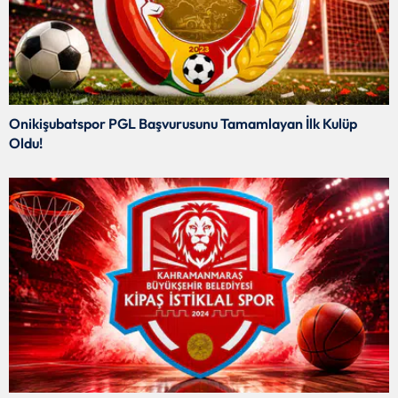
Kahramanmaraş Fuarı Esnafın
Umudunu Artırdı
Onikişubatspor PGL Başvurusunu Tamamlayan İlk Kulüp
Oldu!