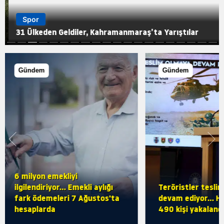
Spor
31 Ülkeden Geldiler, Kahramanmaraş’ta Yarıştılar
Gündem
Gündem
Teröristler teslim olmaya
İletişim'den 'Te
devam ediyor... Hudutlarda
Türkiye' hedefli 
490 kişi yakalandı
paylaşım