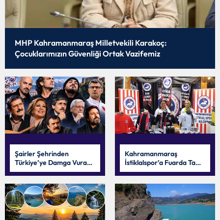
MHP Kahramanmaraş Milletvekili Karakoç:
Çocuklarımızın Güvenliği Ortak Vazifemiz
Şairler Şehrinden
Kahramanmaraş
Türkiye’ye Damga Vuran
İstiklalspor’a Fuarda Tam
İsimler:
Destek
Kahramanmaraş’tan
Çıkan Ünlüler