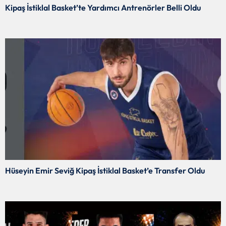
Kipaş İstiklal Basket’te Yardımcı Antrenörler Belli Oldu
Hüseyin Emir Seviğ Kipaş İstiklal Basket’e Transfer Oldu