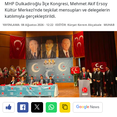
MHP Dulkadiroğlu İlçe Kongresi, Mehmet Akif Ersoy
Kültür Merkezi’nde teşkilat mensupları ve delegelerin
katılımıyla gerçekleştirildi.
YAYINLAMA: 08 Ağustos 2026 - 12:22
EDİTÖR: Kürşat Kerem Akçakale
MUHABİR