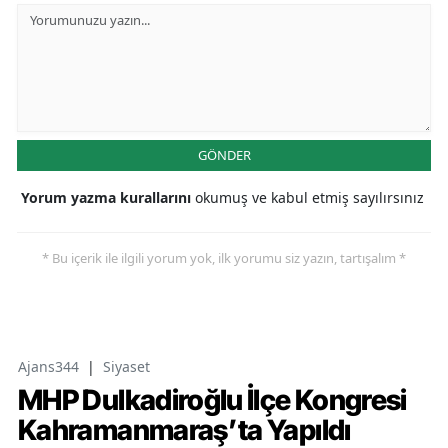
GÖNDER
Yorum yazma kurallarını
okumuş ve kabul etmiş sayılırsınız
* Bu içerik ile ilgili yorum yok, ilk yorumu siz yazın, tartışalım *
Ajans344
|
Siyaset
MHP Dulkadiroğlu İlçe Kongresi
Kahramanmaraş’ta Yapıldı