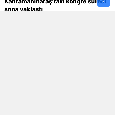
Kahramanmaraş’taki kongre süreci
sona yaklaştı
MHP’nin Kahramanmaraş genelinde devam eden
ilçe kongrelerinde takvim son aşamaya geldi.
Dulkadiroğlu ve Pazarcık programlarının
ardından kongre sürecinin Onikişubat ile
tamamlanması planlanıyor.
Daha önce açıklanan programa göre MHP
Onikişubat İlçe Kongresi, 9 Ağustos Pazar günü
gerçekleştirilecek. Onikişubat kongresinin
ardından Kahramanmaraş genelindeki ilçe
kongre takvimi tamamlanmış olacak.
İlçe teşkilatlarında yeni dönem