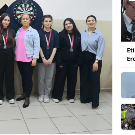
Et
Er