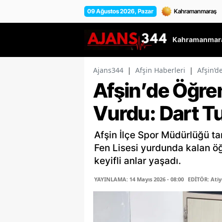
09 Ağustos 2026, Pazar
Kahramanmara
Ajans344
|
Afşin Haberleri
|
Afşin’d
Afşin’de Öğren
Vurdu: Dart T
Afşin İlçe Spor Müdürlüğü t
Fen Lisesi yurdunda kalan öğ
keyifli anlar yaşadı.
YAYINLAMA: 14 Mayıs 2026 - 08:00
EDİTÖR: Ati