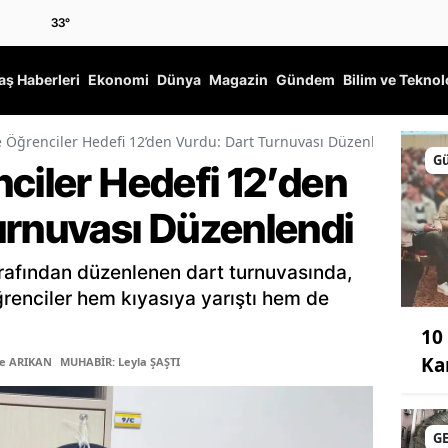
33
°
ş Haberleri
Ekonomi
Dünya
Magazin
Gündem
Bilim ve Teknol
e Öğrenciler Hedefi 12’den Vurdu: Dart Turnuvası Düzenlendi
G
ciler Hedefi 12’den
urnuvası Düzenlendi
arafından düzenlenen dart turnuvasında,
renciler hem kıyasıya yarıştı hem de
10 
Ka
ye ARIKAN
MUHABİR: Leyla ŞAŞTI
G