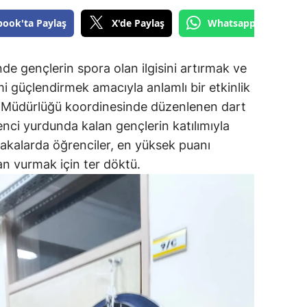
book'ta Paylaş
X'de Paylaş
Whatsapp'tan Gönde
de gençlerin spora olan ilgisini artırmak ve
i güçlendirmek amacıyla anlamlı bir etkinlik
por Müdürlüğü koordinesinde düzenlenen dart
enci yurdunda kalan gençlerin katılımıyla
akalarda öğrenciler, en yüksek puanı
n vurmak için ter döktü.