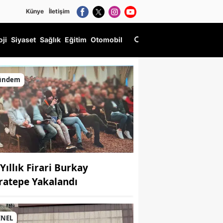
Künye
İletişim
oji
Siyaset
Sağlık
Eğitim
Otomobil
ündem
Yıllık Firari Burkay
ratepe Yakalandı
ENEL