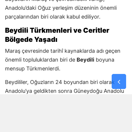
Anadolu’daki Oğuz yerleşim düzeninin önemli
parçalarından biri olarak kabul ediliyor.
Beydili Türkmenleri ve Ceritler
Bölgede Yaşadı
Maraş çevresinde tarihî kaynaklarda adı geçen
önemli topluluklardan biri de
Beydili
boyuna
mensup Türkmenlerdi.
Beydililer, Oğuzların 24 boyundan biri olarak
Anadolu’ya geldikten sonra Güneydoğu Anadolu
ve Çukurova çevresine yayıldı. Zamanla Dulkadirli
Türkmenlerinin önemli unsurlarından biri haline
geldiler.
Beydili boyuyla bağlantılı
Cerit ve Tecirli