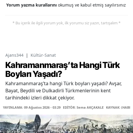
Yorum yazma kurallarını
okumuş ve kabul etmiş sayılırsınız
* Bu içerik ile ilgili yorum yok, ilk yorumu siz yazın, tartışalım *
Ajans344
|
Kültür-Sanat
Kahramanmaraş’ta Hangi Türk
Boyları Yaşadı?
Kahramanmaraş’ta hangi Türk boyları yaşadı? Avşar,
Bayat, Beydili ve Dulkadirli Türkmenlerinin kent
tarihindeki izleri dikkat çekiyor.
YAYINLAMA: 09 Ağustos 2026 - 03:29
EDİTÖR: Sema AKÇAKALE
KAYNAK: (HABER