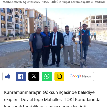
YAYINLAMA: 07 Ağustos 2026 - 11:25
EDİTÖR: Kürşat Kerem Akçakale
MUHABİR
Kahramanmaraş’ın Göksun ilçesinde belediye
ekipleri, Devlettepe Mahallesi TOKİ Konutlarında
kapsamlı temizlik çalışması gerçekleştirdi.