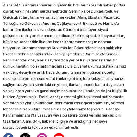
Ajans 344, Kahramanmaraş'ın güvenilir, hızlı ve kapsamlı haber portalı
olarak yayın hayatını sürdürmektedir. Şehrin kalbi Dulkadiroğlu ve
Onikişubat'tan, tarım ve sanayi merkezleri Afşin, Elbistan, Pazarcık,
Türkoğlu ve Göksun'a; Andırın, Çağlayancerit, Ekinözü ve Nurhak'a
kadar tüm ilçelerin sesini duyurur. Gündemi belirleyen siyasi
gelişmelerden, yerel ekonominin dinamiklerine, spordaki heyecandan,
kültür ve sanat etkinliklerine kadar Kahramanmaraş'ın nabzını
tutuyoruz. Kahramanmaraş Kuyumcular Odası'ndan alınan anlık altın
fiyatları, şehrin sanayisindeki son gelişmeler ve tarım sektöründeki
yenilikler özel dosyalarla sayfamızda yer bulur. Vatandaşlarımızın
günlük hayatını kolaylaştırmak amacıyla Diyanet uyumlu günlük namaz
vakitleri, detaylı ve anlık hava durumu tahminleri, güncel nöbetçi
eczane listeleri ve resmi vefat ilanları gibi bilgilere kolayca ulaşmanızı
sağlıyoruz. Ayrıca şehirdeki en yeni iş ilanları, önemli kamu duyuruları
ve yaklaşan yerel ve genel seçim sonuçları hakkında en doğru bilgiyi ilk
bizden öğrenirsiniz. Tarihi Maraş depremi gibi toplumsal hafızamızda
yer eden olayları unutmadan, şehrimizin eşsiz gastronomisini, yöresel
lezzetlerini ve kültürel mirasını da sayfalarımıza taşıyoruz. Kısacası,
Kahramanmaraş'ta yaşayan veya bu şehre gönül vermiş herkes için
tasarlanan Ajans 344, habere, bilgiye ve aradığınız her şeye
ulaşabileceğiniz tek ve en güvenilir adrestir.