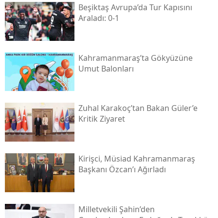
Beşiktaş Avrupa’da Tur Kapısını
Araladı: 0-1
Kahramanmaraş’ta Gökyüzüne
Umut Balonları
Zuhal Karakoç’tan Bakan Güler’e
Kritik Ziyaret
Kirişci, Müsi̇ad Kahramanmaraş
Başkanı Özcan’ı Ağırladı
Milletvekili Şahin’den