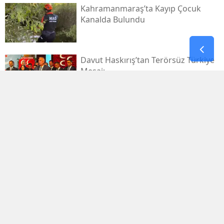
Kahramanmaraş’ta Kayıp Çocuk
Kanalda Bulundu
Davut Haskırış’tan Terörsüz Türkiye
Mesajı
Kahramanmaraşlı İşçi Tünel
Göçüğünde Can Verdi
Mhp Dulkadiroğlu’nda Yeni Dönem
Başladı
Kahramanmaraş Sanayi Sitesi 3 Gün