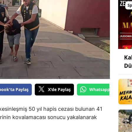
Sp
Ka
Dü
book'ta Paylaş
X'de Paylaş
Whatsapp'tan Gönde
kesinleşmiş 50 yıl hapis cezası bulunan 41
lerinin kovalamacası sonucu yakalanarak