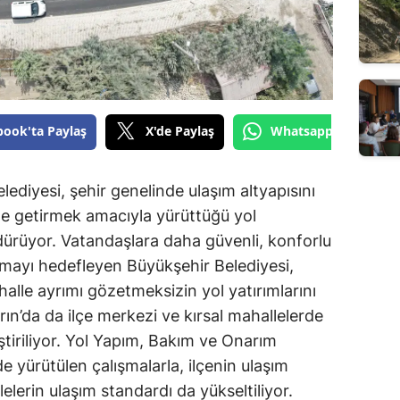
book'ta Paylaş
X'de Paylaş
Whatsapp'tan Gönde
diyesi, şehir genelinde ulaşım altyapısını
le getirmek amacıyla yürüttüğü yol
dürüyor. Vatandaşlara daha güvenli, konforlu
nmayı hedefleyen Büyükşehir Belediyesi,
halle ayrımı gözetmeksizin yol yatırımlarını
n’da da ilçe merkezi ve kırsal mahallelerde
ştiriliyor. Yol Yapım, Bakım ve Onarım
e yürütülen çalışmalarla, ilçenin ulaşım
lelerin ulaşım standardı da yükseltiliyor.