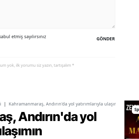
abul etmiş sayılırsınız
GÖNDER
yorum yok, ilk yorumu siz yazın, tartışalım *
i
|
Kahramanmaraş, Andırın'da yol yatırımlarıyla ulaşımın standart
Sp
, Andırın'da yol
ulaşımın