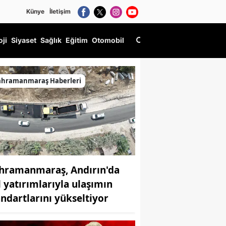
Künye
İletişim
oji
Siyaset
Sağlık
Eğitim
Otomobil
ahramanmaraş Haberleri
hramanmaraş, Andırın'da
l yatırımlarıyla ulaşımın
andartlarını yükseltiyor