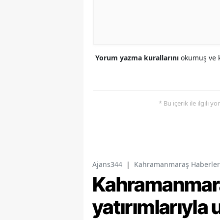
Yorum yazma kurallarını
okumuş ve k
* Bu içerik ile ilgili 
Ajans344
|
Kahramanmaraş Haberler
Kahramanmaraş
yatırımlarıyla 