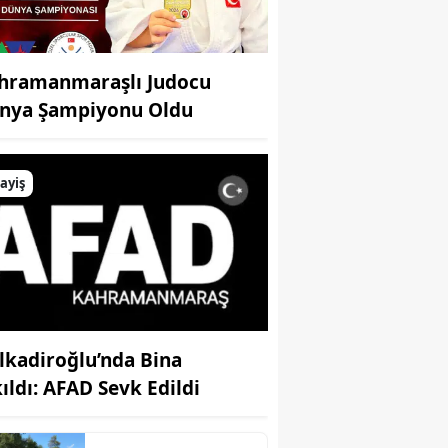
hramanmaraşlı Judocu
nya Şampiyonu Oldu
ayiş
lkadiroğlu’nda Bina
kıldı: AFAD Sevk Edildi