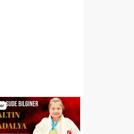
larını yükseltiyor
or