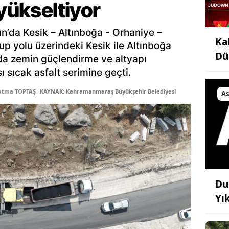
 yükseltiyor
ın’da Kesik – Altınboğa - Orhaniye –
Ka
up yolu üzerindeki Kesik ile Altınboğa
Dü
lda zemin güçlendirme ve altyapı
ı sıcak asfalt serimine geçti.
Fatma TOPTAŞ
KAYNAK: Kahramanmaraş Büyükşehir Belediyesi
As
Du
Yı