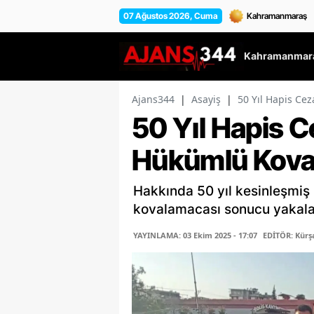
07 Ağustos 2026, Cuma
Kahramanmara
Ajans344
|
Asayiş
|
50 Yıl Hapis Ce
50 Yıl Hapis 
Hükümlü Kova
Hakkında 50 yıl kesinleşmiş
kovalamacası sonucu yakala
YAYINLAMA: 03 Ekim 2025 - 17:07
EDİTÖR: Kür