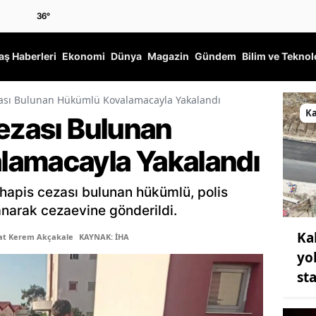
36
°
ş Haberleri
Ekonomi
Dünya
Magazin
Gündem
Bilim ve Teknol
zası Bulunan Hükümlü Kovalamacayla Yakalandı
K
Cezası Bulunan
lamacayla Yakalandı
 hapis cezası bulunan hükümlü, polis
narak cezaevine gönderildi.
Ka
şat Kerem Akçakale
KAYNAK: İHA
yo
st