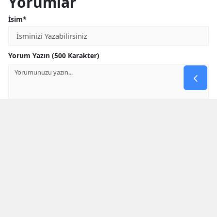
Yorumlar
İsim*
Yorum Yazın (500 Karakter)
GÖNDER
Yorum yazma kurallarını
okumuş ve kabul etmiş sayılırsınız
* Bu içerik ile ilgili yorum yok, ilk yorumu siz yazın, tartışalım *