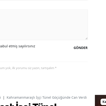
abul etmiş sayılırsınız
GÖNDER
yorum yok, ilk yorumu siz yazın, tartışalım *
i
|
Kahramanmaraşlı İşçi Tünel Göçüğünde Can Verdi
K