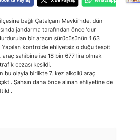
book'ta Paylaş
X'de Paylaş
Whatsapp'tan Gönde
 ilçesine bağlı Çatalçam Mevkii’nde, dün
sında jandarma tarafından önce 'dur
urdurulan bir aracın sürücüsünün 1.63
. Yapılan kontrolde ehliyetsiz olduğu tespit
, araç sahibine ise 18 bin 677 lira olmak
rafik cezası kesildi.
u olayla birlikte 7. kez alkollü araç
çıktı. Şahsın daha önce alınan ehliyetine de
tildi.