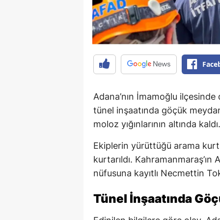
Face
Adana’nın İmamoğlu ilçesinde
tünel inşaatında göçük meydana
moloz yığınlarının altında kaldı
Ekiplerin yürüttüğü arama kurta
kurtarıldı. Kahramanmaraş’ın An
nüfusuna kayıtlı Necmettin Tok
Tünel İnşaatında Gö