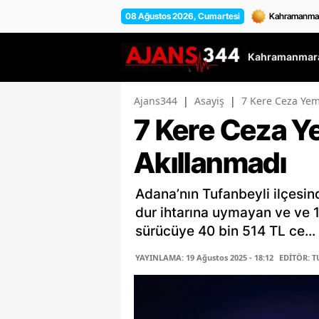
08 Ağustos 2026, Cumartesi
Kahramanmara
Ajans344
|
Asayiş
|
7 Kere Ceza Ye
7 Kere Ceza 
Akıllanmadı
Adana’nın Tufanbeyli ilçesin
dur ihtarına uymayan ve ve 1.
sürücüye 40 bin 514 TL ce...
YAYINLAMA: 19 Ağustos 2025 - 18:12
EDİTÖR: 