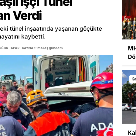
lı İşçi Tünel
n Verdi
eki tünel inşaatında yaşanan göçükte
hayatını kaybetti.
MH
TUĞBA TAPAR
KAYNAK: maraş gündem
Dö
K
Ka