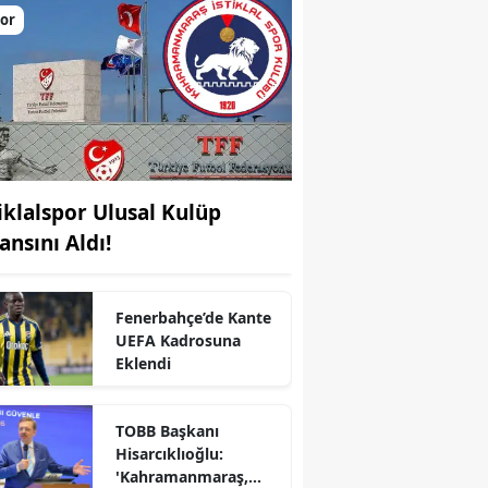
or
tiklalspor Ulusal Kulüp
ansını Aldı!
Fenerbahçe’de Kante
UEFA Kadrosuna
Eklendi
TOBB Başkanı
Hisarcıklıoğlu:
'Kahramanmaraş,