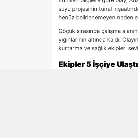
Edinilen bilgilere göre olay, A
suyu projesinin tünel inşaatınd
henüz belirlenemeyen nedenl
Göçük sırasında çalışma alanın
yığınlarının altında kaldı. Ola
kurtarma ve sağlık ekipleri sevk
Ekipler 5 İşçiye Ulaştı
AFAD, itfaiye ve sağlık ekiple
başlattı. Ekiplerin çalışmaları 
ulaşıldı.
Göçükten çıkarılan 4 işçi yaralı 
tedavi altına alınırken, Necmett
Hayatını Kaybeden İşç