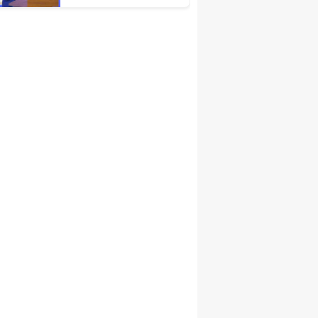
r
Türkiye Ekonomisinin
Lokomotif
Şehirlerinden
Birisidir'