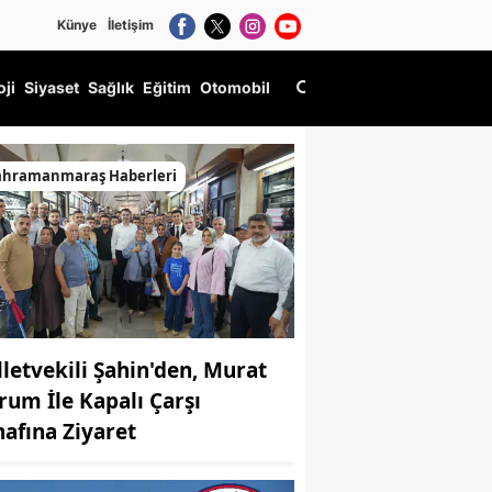
Künye
İletişim
oji
Siyaset
Sağlık
Eğitim
Otomobil
ahramanmaraş Haberleri
lletvekili Şahin'den, Murat
rum İle Kapalı Çarşı
nafına Ziyaret