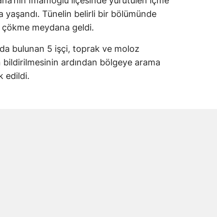
dana’nın İmamoğlu ilçesinde yürütülen içme
a yaşandı. Tünelin belirli bir bölümünde
e çökme meydana geldi.
da bulunan 5 işçi, toprak ve moloz
yın bildirilmesinin ardından bölgeye arama
 edildi.
ri göçük bölgesinde arama kurtarma çalışması
sonucunda toprak altında kalan işçilere
olarak hastaneye kaldırıldı. Yaralı işçiler
in Tok’un yaşamını yitirdiği belirlendi.
i Andırınlı Çıktı