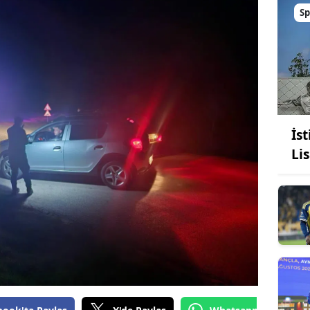
Sp
İs
Lis