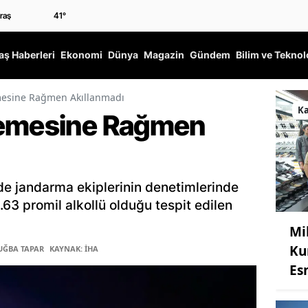
41
°
ş Haberleri
Ekonomi
Dünya
Magazin
Gündem
Bilim ve Teknol
mesine Rağmen Akıllanmadı
K
Yemesine Rağmen
de jandarma ekiplerinin denetimlerinde
63 promil alkollü olduğu tespit edilen
Mi
Ku
TUĞBA TAPAR
KAYNAK: İHA
Es