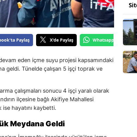
Si
book'ta Paylaş
X'de Paylaş
Whatsapp'tan Gönde
 devam eden içme suyu projesi kapsamındaki
 geldi. Tünelde çalışan 5 işçi toprak ve
.
rma çalışmaları sonucu 4 işçi yaralı olarak
dırın ilçesine bağlı Akifiye Mahallesi
 ise hayatını kaybetti.
çük Meydana Geldi