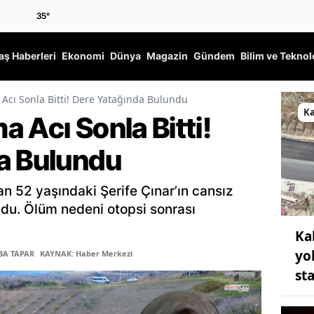
35
°
ş Haberleri
Ekonomi
Dünya
Magazin
Gündem
Bilim ve Teknol
Acı Sonla Bitti! Dere Yatağında Bulundu
K
 Acı Sonla Bitti!
a Bulundu
n 52 yaşındaki Şerife Çınar’ın cansız
du. Ölüm nedeni otopsi sonrası
Ka
yo
BA TAPAR
KAYNAK: Haber Merkezi
st