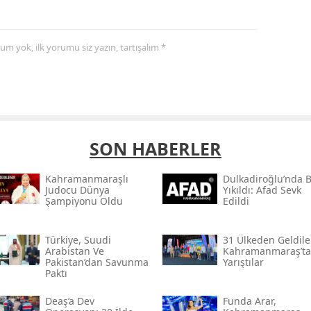
yorum yok, ilk yorumu siz yazın, tartışalım *
SON HABERLER
Kahramanmaraşlı
Dulkadiroğlu’nda 
Judocu Dünya
Yıkıldı: Afad Sevk
Şampiyonu Oldu
Edildi
Türkiye, Suudi
31 Ülkeden Geldiler
Arabistan Ve
Kahramanmaraş’ta
Pakistan’dan Savunma
Yarıştılar
Paktı
Deaş’a Dev
Funda Arar,