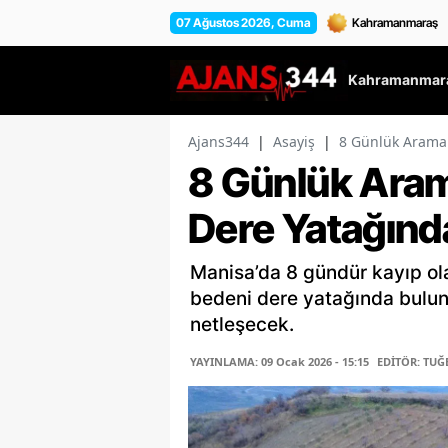
07 Ağustos 2026, Cuma
Kahramanmara
Ajans344
|
Asayiş
|
8 Günlük Arama 
8 Günlük Arama
Dere Yatağınd
Manisa’da 8 gündür kayıp ola
bedeni dere yatağında bulun
netleşecek.
YAYINLAMA: 09 Ocak 2026 - 15:15
EDİTÖR: TUĞ