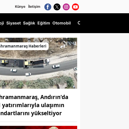
Künye
İletişim
oji
Siyaset
Sağlık
Eğitim
Otomobil
ahramanmaraş Haberleri
hramanmaraş, Andırın'da
l yatırımlarıyla ulaşımın
andartlarını yükseltiyor