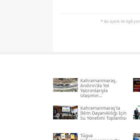
* Bu içerik ile ilgili 
Kahramanmaraş,
Andırın'da Yol
Yatırımlarıyla
Ulaşımın
Standartlarını
Yükseltiyor
Kahramanmaraş'ta
İklim Dayanıklılığı Için
Su Yönetimi Toplantısı
Tügva