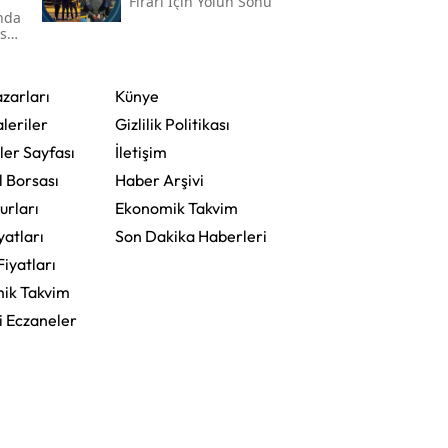
Firari İçin Yolun Sonu
'nda
ser
zarları
Künye
leriler
Gizlilik Politikası
ler Sayfası
İletişim
l Borsası
Haber Arşivi
urları
Ekonomik Takvim
yatları
Son Dakika Haberleri
Fiyatları
ik Takvim
i Eczaneler