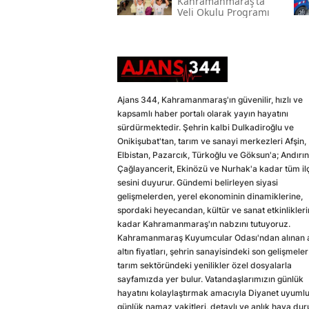
Kahramanmaraş’ta
Veli Okulu Programı
Ajans 344, Kahramanmaraş'ın güvenilir, hızlı ve
kapsamlı haber portalı olarak yayın hayatını
sürdürmektedir. Şehrin kalbi Dulkadiroğlu ve
Onikişubat'tan, tarım ve sanayi merkezleri Afşin,
Elbistan, Pazarcık, Türkoğlu ve Göksun'a; Andırın
Çağlayancerit, Ekinözü ve Nurhak'a kadar tüm il
sesini duyurur. Gündemi belirleyen siyasi
gelişmelerden, yerel ekonominin dinamiklerine,
spordaki heyecandan, kültür ve sanat etkinlikler
kadar Kahramanmaraş'ın nabzını tutuyoruz.
Kahramanmaraş Kuyumcular Odası'ndan alınan a
altın fiyatları, şehrin sanayisindeki son gelişmeler
tarım sektöründeki yenilikler özel dosyalarla
sayfamızda yer bulur. Vatandaşlarımızın günlük
hayatını kolaylaştırmak amacıyla Diyanet uyuml
günlük namaz vakitleri, detaylı ve anlık hava du