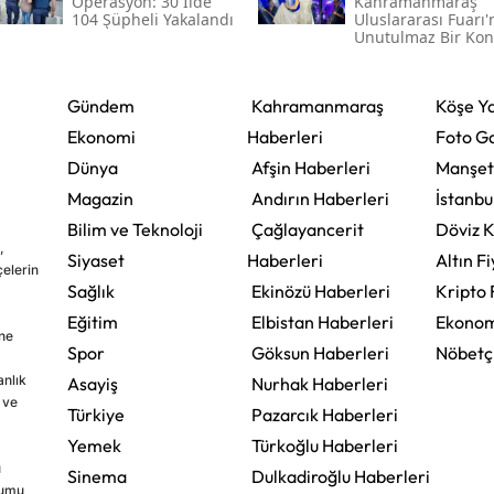
Operasyon: 30 İlde
Kahramanmaraş
104 Şüpheli Yakalandı
Uluslararası Fuarı
Unutulmaz Bir Kon
Verecek
Gündem
Kahramanmaraş
Köşe Ya
Ekonomi
Haberleri
Foto Ga
Dünya
Afşin Haberleri
Manşet
Magazin
Andırın Haberleri
İstanbu
Bilim ve Teknoloji
Çağlayancerit
Döviz K
,
Siyaset
Haberleri
Altın Fi
çelerin
Sağlık
Ekinözü Haberleri
Kripto 
Eğitim
Elbistan Haberleri
Ekonom
ine
Spor
Göksun Haberleri
Nöbetç
nlık
Asayiş
Nurhak Haberleri
 ve
Türkiye
Pazarcık Haberleri
Yemek
Türkoğlu Haberleri
u
Sinema
Dulkadiroğlu Haberleri
rumu