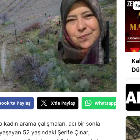
Sp
Ka
Dü
book'ta Paylaş
X'de Paylaş
Whatsapp'tan Gönde
 kadın arama çalışmaları, acı bir sonla
yaşayan 52 yaşındaki Şerife Çınar,