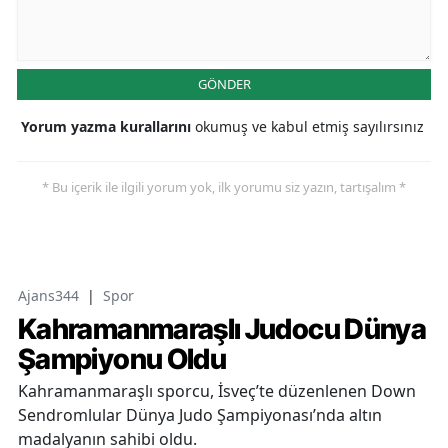
GÖNDER
Yorum yazma kurallarını
okumuş ve kabul etmiş sayılırsınız
* Bu içerik ile ilgili yorum yok, ilk yorumu siz yazın, tartışalım *
Ajans344
|
Spor
Kahramanmaraşlı Judocu Dünya
Şampiyonu Oldu
Kahramanmaraşlı sporcu, İsveç’te düzenlenen Down
Sendromlular Dünya Judo Şampiyonası’nda altın
madalyanın sahibi oldu.