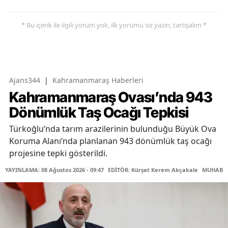
* Bu içerik ile ilgili yorum yok, ilk yorumu siz yazın, tartışalım *
Ajans344
|
Kahramanmaraş Haberleri
Kahramanmaraş Ovası’nda 943
Dönümlük Taş Ocağı Tepkisi
Türkoğlu’nda tarım arazilerinin bulunduğu Büyük Ova
Koruma Alanı’nda planlanan 943 dönümlük taş ocağı
projesine tepki gösterildi.
YAYINLAMA: 08 Ağustos 2026 - 09:47
EDİTÖR: Kürşat Kerem Akçakale
MUHABİR