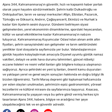
Ajans 344, Kahramanmaraş'ın güvenilir, hızlı ve kapsamlı haber portalı
olarak yayın hayatını sürdürmektedir. Şehrin kalbi Dulkadiroğlu ve
Onikişubat'tan, tarım ve sanayi merkezleri Afşin, Elbistan, Pazarcık,
Türkoğlu ve Göksun'a; Andırın, Çağlayancerit, Ekinözü ve Nurhak'a
kadar tüm ilçelerin sesini duyurur. Gündemi belirleyen siyasi
gelişmelerden, yerel ekonominin dinamiklerine, spordaki heyecandan,
kültür ve sanat etkinliklerine kadar Kahramanmaraş'ın nabzını
tutuyoruz. Kahramanmaraş Kuyumcular Odası'ndan alınan anlık altın
fiyatları, şehrin sanayisindeki son gelişmeler ve tarım sektöründeki
yenilikler özel dosyalarla sayfamızda yer bulur. Vatandaşlarımızın
günlük hayatını kolaylaştırmak amacıyla Diyanet uyumlu günlük namaz
vakitleri, detaylı ve anlık hava durumu tahminleri, güncel nöbetçi
eczane listeleri ve resmi vefat ilanları gibi bilgilere kolayca ulaşmanızı
sağlıyoruz. Ayrıca şehirdeki en yeni iş ilanları, önemli kamu duyuruları
ve yaklaşan yerel ve genel seçim sonuçları hakkında en doğru bilgiyi ilk
bizden öğrenirsiniz. Tarihi Maraş depremi gibi toplumsal hafızamızda
yer eden olayları unutmadan, şehrimizin eşsiz gastronomisini, yöresel
lezzetlerini ve kültürel mirasını da sayfalarımıza taşıyoruz. Kısacası,
Kahramanmaraş'ta yaşayan veya bu şehre gönül vermiş herkes için
tasarlanan Ajans 344, habere, bilgiye ve aradığınız her şeye
ulaşabileceğiniz tek ve en güvenilir adrestir.