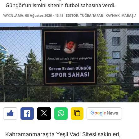
Güngör’ün ismini sitenin futbol sahasına verdi.
YAYINLAMA: 08 Ağustos 2026 - 13:48
EDİTÖR: TUĞBA TAPAR
KAYNAK: MARAŞ AB
Kahramanmaraş’ta Yeşil Vadi Sitesi sakinleri,