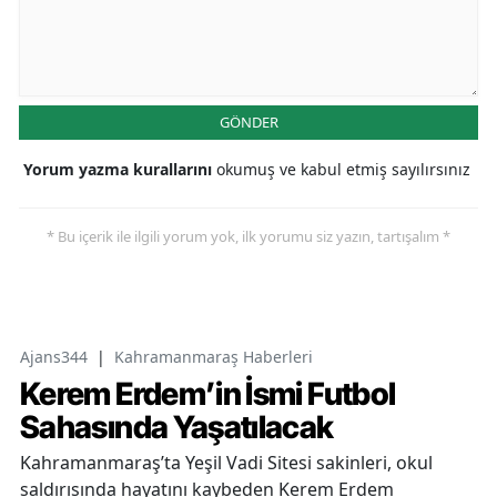
GÖNDER
Yorum yazma kurallarını
okumuş ve kabul etmiş sayılırsınız
* Bu içerik ile ilgili yorum yok, ilk yorumu siz yazın, tartışalım *
Ajans344
|
Kahramanmaraş Haberleri
Kerem Erdem’in İsmi Futbol
Sahasında Yaşatılacak
Kahramanmaraş’ta Yeşil Vadi Sitesi sakinleri, okul
saldırısında hayatını kaybeden Kerem Erdem