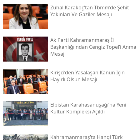
Zuhal Karakoç’tan Tbmm’de Şehit
Yakınları Ve Gaziler Mesajı
Ak Parti Kahramanmaraş İl
Başkanlığı'ndan Cengiz Topel’i Anma
Mesajı
Kirişci’den Yasalaşan Kanun İçin
Hayırlı Olsun Mesajı
Elbistan Karahasanuşağı’na Yeni
Kültür Kompleksi Açıldı
Kahramanmaraş’ta Hangi Türk