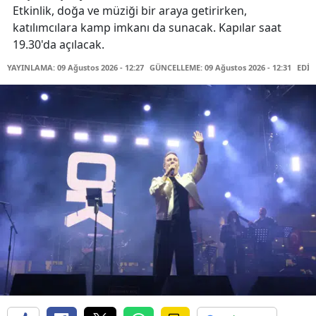
Etkinlik, doğa ve müziği bir araya getirirken,
katılımcılara kamp imkanı da sunacak. Kapılar saat
19.30'da açılacak.
YAYINLAMA: 09 Ağustos 2026 - 12:27
GÜNCELLEME: 09 Ağustos 2026 - 12:31
EDİT