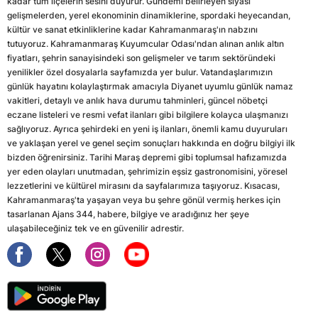
kadar tüm ilçelerin sesini duyurur. Gündemi belirleyen siyasi
gelişmelerden, yerel ekonominin dinamiklerine, spordaki heyecandan,
kültür ve sanat etkinliklerine kadar Kahramanmaraş'ın nabzını
tutuyoruz. Kahramanmaraş Kuyumcular Odası'ndan alınan anlık altın
fiyatları, şehrin sanayisindeki son gelişmeler ve tarım sektöründeki
yenilikler özel dosyalarla sayfamızda yer bulur. Vatandaşlarımızın
günlük hayatını kolaylaştırmak amacıyla Diyanet uyumlu günlük namaz
vakitleri, detaylı ve anlık hava durumu tahminleri, güncel nöbetçi
eczane listeleri ve resmi vefat ilanları gibi bilgilere kolayca ulaşmanızı
sağlıyoruz. Ayrıca şehirdeki en yeni iş ilanları, önemli kamu duyuruları
ve yaklaşan yerel ve genel seçim sonuçları hakkında en doğru bilgiyi ilk
bizden öğrenirsiniz. Tarihi Maraş depremi gibi toplumsal hafızamızda
yer eden olayları unutmadan, şehrimizin eşsiz gastronomisini, yöresel
lezzetlerini ve kültürel mirasını da sayfalarımıza taşıyoruz. Kısacası,
Kahramanmaraş'ta yaşayan veya bu şehre gönül vermiş herkes için
tasarlanan Ajans 344, habere, bilgiye ve aradığınız her şeye
ulaşabileceğiniz tek ve en güvenilir adrestir.