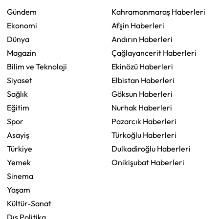
Gündem
Kahramanmaraş Haberleri
Ekonomi
Afşin Haberleri
Dünya
Andırın Haberleri
Magazin
Çağlayancerit Haberleri
Bilim ve Teknoloji
Ekinözü Haberleri
Siyaset
Elbistan Haberleri
Sağlık
Göksun Haberleri
Eğitim
Nurhak Haberleri
Spor
Pazarcık Haberleri
Asayiş
Türkoğlu Haberleri
Türkiye
Dulkadiroğlu Haberleri
Yemek
Onikişubat Haberleri
Sinema
Yaşam
Kültür-Sanat
Dış Politika