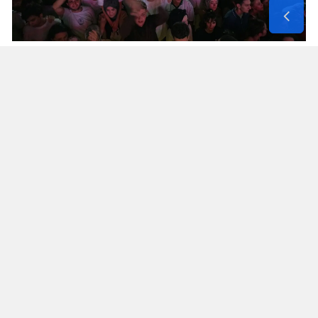
Yorumlar
İsim*
Yorum Yazın (500 Karakter)
GÖNDER