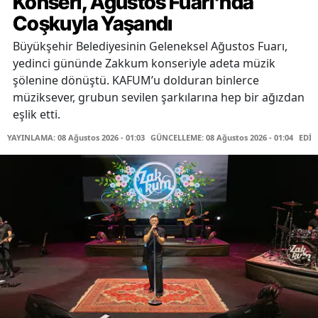
Konseri, Ağustos Fuarı'nda
Coşkuyla Yaşandı
Büyükşehir Belediyesinin Geleneksel Ağustos Fuarı,
yedinci gününde Zakkum konseriyle adeta müzik
şölenine dönüştü. KAFUM’u dolduran binlerce
müziksever, grubun sevilen şarkılarına hep bir ağızdan
eşlik etti.
YAYINLAMA: 08 Ağustos 2026 - 01:03
GÜNCELLEME: 08 Ağustos 2026 - 01:04
EDİT