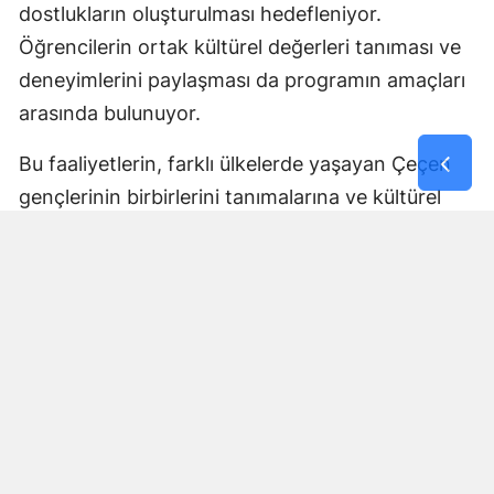
dostlukların oluşturulması hedefleniyor.
Öğrencilerin ortak kültürel değerleri tanıması ve
deneyimlerini paylaşması da programın amaçları
arasında bulunuyor.
Bu faaliyetlerin, farklı ülkelerde yaşayan Çeçen
gençlerinin birbirlerini tanımalarına ve kültürel
bağlarını geliştirmelerine katkı sağlaması
bekleniyor.
Tüm İhtiyaçlar Program
Kapsamında Karşılanacak
Açıklanan program çerçevesinde öğrencilerin
seyahat, konaklama, ulaşım, eğitim ve güvenlik
süreçleri için gerekli hazırlıkların tamamlandığı
bildirildi.