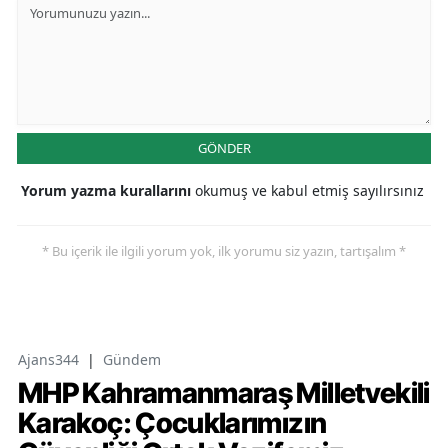
GÖNDER
Yorum yazma kurallarını
okumuş ve kabul etmiş sayılırsınız
* Bu içerik ile ilgili yorum yok, ilk yorumu siz yazın, tartışalım *
Ajans344
|
Gündem
MHP Kahramanmaraş Milletvekili
Karakoç: Çocuklarımızın