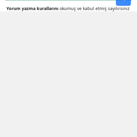
Yorum yazma kurallarını
okumuş ve kabul etmiş sayılırsınız
* Bu içerik ile ilgili yorum yok, ilk yorumu siz yazın, tartışalım *
SON HABERLER
Milletvekili Şahin’den
Cumhurbaşkanı Erdoğan’a Teşekkür
Bakan Çiftçi’den Orman Yangınlarına
Karşı Seferberlik Çağrısı