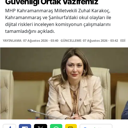
Güvenliği Ortak Vazifemiz
MHP Kahramanmaraş Milletvekili Zuhal Karakoç,
Kahramanmaraş ve Şanlıurfa’daki okul olayları ile
dijital riskleri inceleyen komisyonun çalışmalarını
tamamladığını açıkladı.
YAYINLAMA: 07 Ağustos 2026 - 03:40
GÜNCELLEME: 07 Ağustos 2026 - 03:42
EDİT