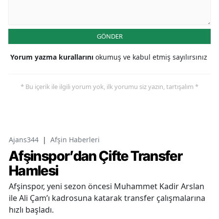
GÖNDER
Yorum yazma kurallarını
okumuş ve kabul etmiş sayılırsınız
* Bu içerik ile ilgili yorum yok, ilk yorumu siz yazın, tartışalım *
Ajans344
|
Afşin Haberleri
Afşinspor’dan Çifte Transfer
Hamlesi
Afşinspor, yeni sezon öncesi Muhammet Kadir Arslan
ile Ali Çam’ı kadrosuna katarak transfer çalışmalarına
hızlı başladı.