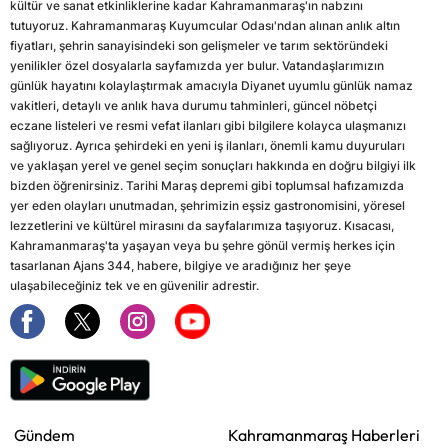
kültür ve sanat etkinliklerine kadar Kahramanmaraş'ın nabzını
tutuyoruz. Kahramanmaraş Kuyumcular Odası'ndan alınan anlık altın
fiyatları, şehrin sanayisindeki son gelişmeler ve tarım sektöründeki
yenilikler özel dosyalarla sayfamızda yer bulur. Vatandaşlarımızın
günlük hayatını kolaylaştırmak amacıyla Diyanet uyumlu günlük namaz
vakitleri, detaylı ve anlık hava durumu tahminleri, güncel nöbetçi
eczane listeleri ve resmi vefat ilanları gibi bilgilere kolayca ulaşmanızı
sağlıyoruz. Ayrıca şehirdeki en yeni iş ilanları, önemli kamu duyuruları
ve yaklaşan yerel ve genel seçim sonuçları hakkında en doğru bilgiyi ilk
bizden öğrenirsiniz. Tarihi Maraş depremi gibi toplumsal hafızamızda
yer eden olayları unutmadan, şehrimizin eşsiz gastronomisini, yöresel
lezzetlerini ve kültürel mirasını da sayfalarımıza taşıyoruz. Kısacası,
Kahramanmaraş'ta yaşayan veya bu şehre gönül vermiş herkes için
tasarlanan Ajans 344, habere, bilgiye ve aradığınız her şeye
ulaşabileceğiniz tek ve en güvenilir adrestir.
Gündem
Kahramanmaraş Haberleri