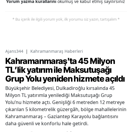
Yorum yazma kurallarını
okumuş ve kabul etmiş sayılırsınız
* Bu içerik ile ilgili yorum yok, ilk yorumu siz yazın, tartışalım *
Ajans344
|
Kahramanmaraş Haberleri
Kahramanmaraş'ta 45 Milyon
TL’lik yatırım ile Maksutuşağı
Grup Yolu yeniden hizmete açıldı
Büyükşehir Belediyesi, Dulkadiroğlu kırsalında 45
Milyon TL yatırımla yenilediği Maksutuşağı Grup
Yolu’nu hizmete açtı. Genişliği 6 metreden 12 metreye
çıkarılan 5 kilometrelik güzergâh, bölge mahallelerinin
Kahramanmaraş – Gaziantep Karayolu bağlantısını
daha güvenli ve konforlu hale getirdi.