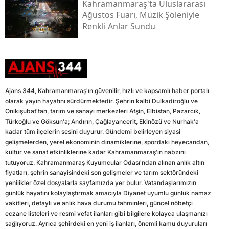
Kahramanmaraş'ta Uluslararası
Ağustos Fuarı, Müzik Şöleniyle
Renkli Anlar Sundu
Ajans 344, Kahramanmaraş'ın güvenilir, hızlı ve kapsamlı haber portalı
olarak yayın hayatını sürdürmektedir. Şehrin kalbi Dulkadiroğlu ve
Onikişubat'tan, tarım ve sanayi merkezleri Afşin, Elbistan, Pazarcık,
Türkoğlu ve Göksun'a; Andırın, Çağlayancerit, Ekinözü ve Nurhak'a
kadar tüm ilçelerin sesini duyurur. Gündemi belirleyen siyasi
gelişmelerden, yerel ekonominin dinamiklerine, spordaki heyecandan,
kültür ve sanat etkinliklerine kadar Kahramanmaraş'ın nabzını
tutuyoruz. Kahramanmaraş Kuyumcular Odası'ndan alınan anlık altın
fiyatları, şehrin sanayisindeki son gelişmeler ve tarım sektöründeki
yenilikler özel dosyalarla sayfamızda yer bulur. Vatandaşlarımızın
günlük hayatını kolaylaştırmak amacıyla Diyanet uyumlu günlük namaz
vakitleri, detaylı ve anlık hava durumu tahminleri, güncel nöbetçi
eczane listeleri ve resmi vefat ilanları gibi bilgilere kolayca ulaşmanızı
sağlıyoruz. Ayrıca şehirdeki en yeni iş ilanları, önemli kamu duyuruları