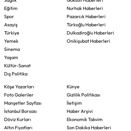
Sağlık
Göksun Haberleri
Eğitim
Nurhak Haberleri
Spor
Pazarcık Haberleri
Asayiş
Türkoğlu Haberleri
Türkiye
Dulkadiroğlu Haberleri
Yemek
Onikişubat Haberleri
Sinema
Yaşam
Kültür-Sanat
Dış Politika
Köşe Yazarları
Künye
Foto Galeriler
Gizlilik Politikası
Manşetler Sayfası
İletişim
İstanbul Borsası
Haber Arşivi
Döviz Kurları
Ekonomik Takvim
Altın Fiyatları
Son Dakika Haberleri