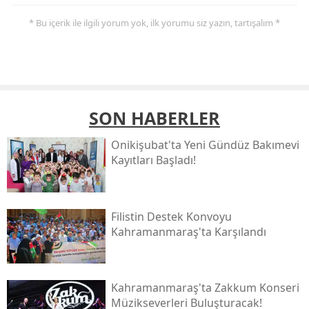
* Bu içerik ile ilgili yorum yok, ilk yorumu siz yazın, tartışalım *
SON HABERLER
Onikişubat'ta Yeni Gündüz Bakımevi
Kayıtları Başladı!
Filistin Destek Konvoyu
Kahramanmaraş'ta Karşılandı
Kahramanmaraş'ta Zakkum Konseri
Müzikseverleri Buluşturacak!