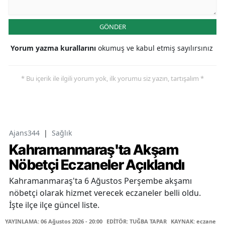
GÖNDER
Yorum yazma kurallarını
okumuş ve kabul etmiş sayılırsınız
* Bu içerik ile ilgili yorum yok, ilk yorumu siz yazın, tartışalım *
Ajans344
|
Sağlık
Kahramanmaraş'ta Akşam
Nöbetçi Eczaneler Açıklandı
Kahramanmaraş'ta 6 Ağustos Perşembe akşamı
nöbetçi olarak hizmet verecek eczaneler belli oldu.
İşte ilçe ilçe güncel liste.
YAYINLAMA: 06 Ağustos 2026 - 20:00
EDİTÖR: TUĞBA TAPAR
KAYNAK: eczane