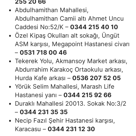
255 20 66
Abdulhamithan Mahallesi,
Abdulhamithan Camii altı Ahmet Uncu
Caddesi No:52/K –
0344 215 40 10
Özel Kipaş Okulları alt sokağı, Üngüt
ASM karşısı, Megapoint Hastanesi civarı
–
0531 718 00 46
Tekerek Yolu, Akmansoy Market arkası,
Abdurrahim Karakoç Ortaokulu arkası,
Hurda Kafe arkası –
0536 207 52 05
Yörük Selim Mahallesi, Marash Life
Hastanesi yanı –
0344 215 92 66
Duraklı Mahallesi 20013. Sokak No:3/2
–
0344 231 35 35
Necip Fazıl Şehir Hastanesi karşısı,
Karacasu –
0344 231 12 30