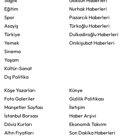
Sağlık
Göksun Haberleri
Eğitim
Nurhak Haberleri
Spor
Pazarcık Haberleri
Asayiş
Türkoğlu Haberleri
Türkiye
Dulkadiroğlu Haberleri
Yemek
Onikişubat Haberleri
Sinema
Yaşam
Kültür-Sanat
Dış Politika
Köşe Yazarları
Künye
Foto Galeriler
Gizlilik Politikası
Manşetler Sayfası
İletişim
İstanbul Borsası
Haber Arşivi
Döviz Kurları
Ekonomik Takvim
Altın Fiyatları
Son Dakika Haberleri