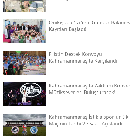
Onikişubat'ta Yeni Gündüz Bakımevi
Kayıtları Başladı!
Filistin Destek Konvoyu
Kahramanmaraş'ta Karşılandı
Kahramanmaraş'ta Zakkum Konseri
Müzikseverleri Buluşturacak!
Kahramanmaraş İstiklalspor'un İlk
Maçının Tarihi Ve Saati Açıklandı