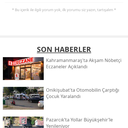
* Bu içerik ile ilgili yorum yok, ilk yorumu siz yazın, tartışalım *
SON HABERLER
Kahramanmaraş'ta Akşam Nöbetçi
Eczaneler Açıklandı
Onikişubat'ta Otomobilin Çarptığı
Çocuk Yaralandı
Pazarcık’ta Yollar Büyükşehir’le
Yenileniyor