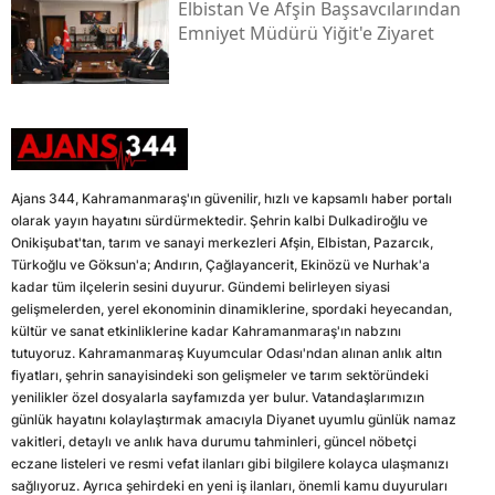
Elbistan Ve Afşin Başsavcılarından
Emniyet Müdürü Yiğit'e Ziyaret
Ajans 344, Kahramanmaraş'ın güvenilir, hızlı ve kapsamlı haber portalı
olarak yayın hayatını sürdürmektedir. Şehrin kalbi Dulkadiroğlu ve
Onikişubat'tan, tarım ve sanayi merkezleri Afşin, Elbistan, Pazarcık,
Türkoğlu ve Göksun'a; Andırın, Çağlayancerit, Ekinözü ve Nurhak'a
kadar tüm ilçelerin sesini duyurur. Gündemi belirleyen siyasi
gelişmelerden, yerel ekonominin dinamiklerine, spordaki heyecandan,
kültür ve sanat etkinliklerine kadar Kahramanmaraş'ın nabzını
tutuyoruz. Kahramanmaraş Kuyumcular Odası'ndan alınan anlık altın
fiyatları, şehrin sanayisindeki son gelişmeler ve tarım sektöründeki
yenilikler özel dosyalarla sayfamızda yer bulur. Vatandaşlarımızın
günlük hayatını kolaylaştırmak amacıyla Diyanet uyumlu günlük namaz
vakitleri, detaylı ve anlık hava durumu tahminleri, güncel nöbetçi
eczane listeleri ve resmi vefat ilanları gibi bilgilere kolayca ulaşmanızı
sağlıyoruz. Ayrıca şehirdeki en yeni iş ilanları, önemli kamu duyuruları