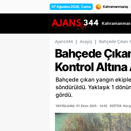
07 Ağustos 2026, Cuma
Kahramanmara
Ajans344
|
Asayiş
|
Bahçede Çıkan Y
Bahçede Çıkan
Kontrol Altına 
Bahçede çıkan yangın ekiple
söndürüldü. Yaklaşık 1 dönü
gördü.
YAYINLAMA: 01 Ekim 2025 - 14:02
EDİTÖR: Kür