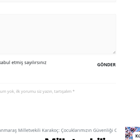
abul etmiş sayılırsınız
GÖNDER
yorum yok, ilk yorumu siz yazın, tartışalım *
araş Milletvekili Karakoç: Çocuklarımızın Güvenliği Ortak Vazif
Kü