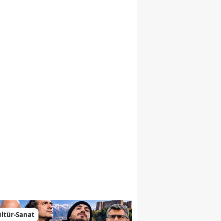
emiz
ltür-Sanat