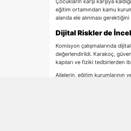
Çocukların karşı karşıya kaldığı 
eğitim ortamından kamu kuruml
alanda ele alınması gerektiğini
Dijital Riskler de İnc
Komisyon çalışmalarında dijital
değerlendirildi. Karakoç, güv
kapıları ve fiziki tedbirlerden ib
Ailelerin, eğitim kurumlarının 
korunmasında ortak sorumluluk
önlemlerin çok boyutlu şekilde
Kahramanmaraş’taki O
Karakoç, açıklamasında Kahram
hayatını kaybeden öğretmen Ay