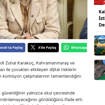
Ka
İs
De
book'ta Paylaş
X'de Paylaş
Whatsapp'tan Gönde
ili Zuhal Karakoç, Kahramanmaraş ve
ı ile çocukları etkileyen dijital risklerin
en komisyon çalışmalarının tamamlandığını
güvenliğinin yalnızca okul çevresinde
rlandırılamayacağının görüldüğünü ifade etti.