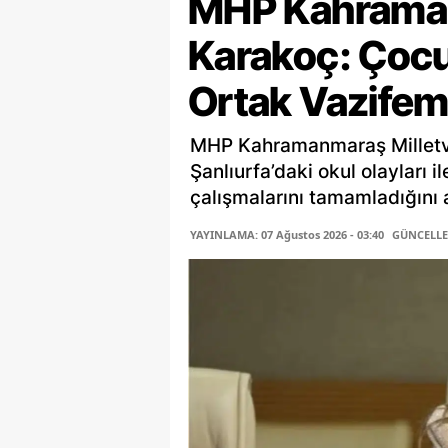
MHP Kahramanm
Karakoç: Çocu
Ortak Vazifem
MHP Kahramanmaraş Milletv
Şanlıurfa’daki okul olayları i
çalışmalarını tamamladığını a
YAYINLAMA: 07 Ağustos 2026 - 03:40
GÜNCELLEM