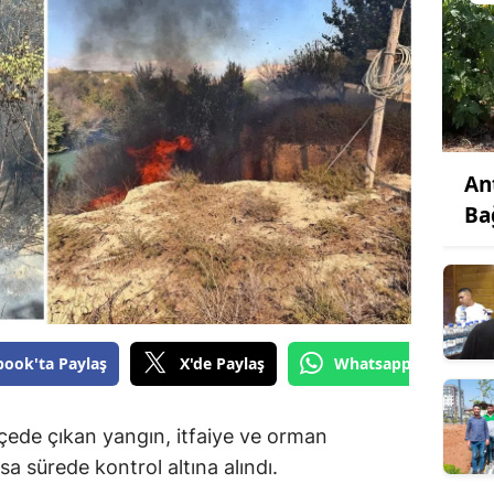
An
Ba
book'ta Paylaş
X'de Paylaş
Whatsapp'tan Gönde
hçede çıkan yangın, itfaiye ve orman
sa sürede kontrol altına alındı.