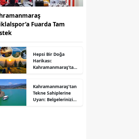
hramanmaraş
tiklalspor’a Fuarda Tam
stek
Hepsi Bir Doğa
Harikası:
r
Kahramanmaraş’ta
Kamp ve Piknik
Yapılabilecek En
Kahramanmaraş'tan
Güzel Alanlar
Tekne Sahiplerine
Uyarı: Belgelerinizi
Kontrol Edin!