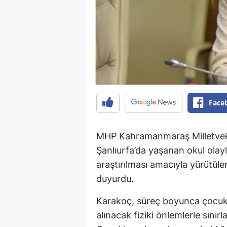
Face
MHP Kahramanmaraş Milletvek
Şanlıurfa’da yaşanan okul olaylar
araştırılması amacıyla yürütül
duyurdu.
Karakoç, süreç boyunca çocuk 
alınacak fiziki önlemlerle sını