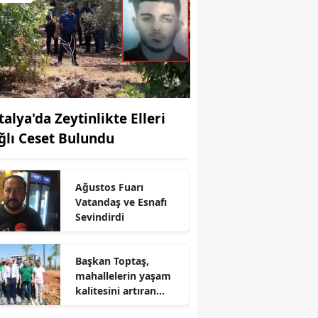
talya'da Zeytinlikte Elleri
ğlı Ceset Bulundu
Ağustos Fuarı
Vatandaş ve Esnafı
Sevindirdi
r
Başkan Toptaş,
mahallelerin yaşam
kalitesini artıran
parkları ziyaret etti