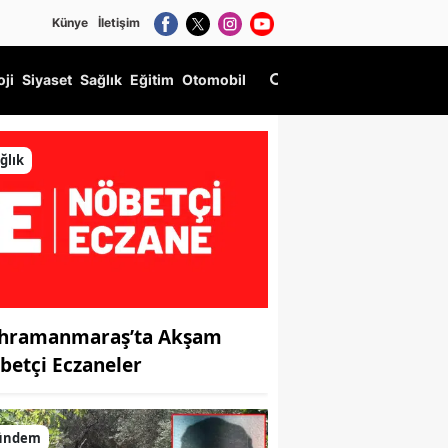
Künye
İletişim
oji
Siyaset
Sağlık
Eğitim
Otomobil
ğlık
hramanmaraş’ta Akşam
betçi Eczaneler
ündem