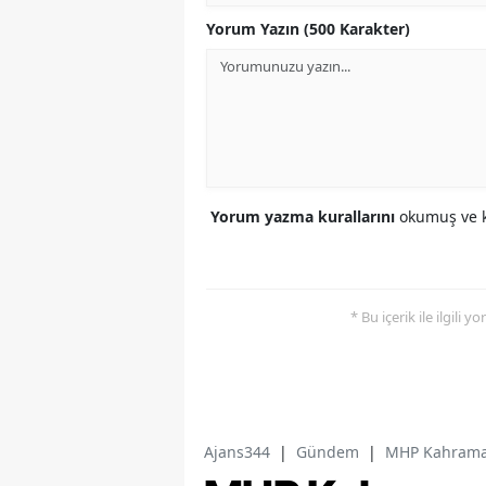
Yorum Yazın (500 Karakter)
Yorum yazma kurallarını
okumuş ve k
* Bu içerik ile ilgili 
Ajans344
|
Gündem
|
MHP Kahramanm