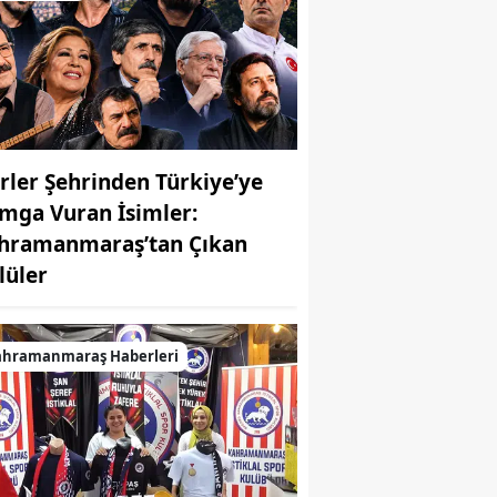
irler Şehrinden Türkiye’ye
mga Vuran İsimler:
hramanmaraş’tan Çıkan
MUHABİR: Elife Karaarslan
lüler
ahramanmaraş Haberleri