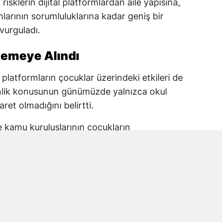
risklerin dijital platformlardan aile yapısına,
arının sorumluluklarına kadar geniş bir
 vurguladı.
elemeye Alındı
 platformların çocuklar üzerindeki etkileri de
enlik konusunun günümüzde yalnızca okul
aret olmadığını belirtti.
ve kamu kuruluşlarının çocukların
 taşıdığını ifade eden Karakoç, alınacak
 planlanması gerektiğine dikkat çekti.
kul Saldırısına Vurgu
anmaraş’ta yaşanan okul saldırısında
la Kara ve öğrencileri de andı.