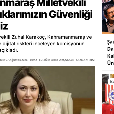
araş Milletvekili
klarımızın Güvenliği
iz
ekili Zuhal Karakoç, Kahramanmaraş ve
Şa
le dijital riskleri inceleyen komisyonun
Da
çıkladı.
Ka
E: 07 Ağustos 2026 - 03:42
EDİTÖR: Sema AKÇAKALE
KAYNAK: (HABER MERKEZİ)
Ün
K