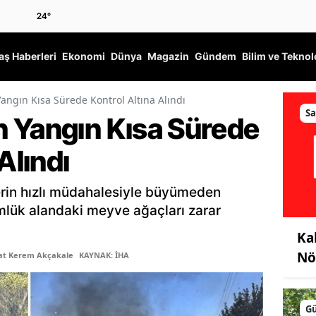
24
°
ş Haberleri
Ekonomi
Dünya
Magazin
Gündem
Bilim ve Teknol
angın Kısa Sürede Kontrol Altına Alındı
Sa
 Yangın Kısa Sürede
Alındı
rin hızlı müdahalesiyle büyümeden
mlük alandaki meyve ağaçları zarar
Ka
Nö
şat Kerem Akçakale
KAYNAK: İHA
G