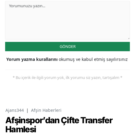
GÖNDER
Yorum yazma kurallarını
okumuş ve kabul etmiş sayılırsınız
* Bu içerik ile ilgili yorum yok, ilk yorumu siz yazın, tartışalım *
Ajans344
|
Afşin Haberleri
Afşinspor’dan Çifte Transfer
Hamlesi