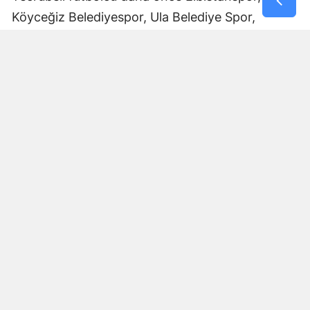
Köyceğiz Belediyespor, Ula Belediye Spor,
Marmaris Gücü Spor Kulübü, Dalyanspor,
Ortaköy Spor, Göksun Ülkü Spor, Araban
Belediye Spor ve Elbistan Feda Spor formalarını
giydi.
Bölgesel Amatör Lig’de 12 karşılaşmada görev
alan Ali Çam, bu maçlarda bir gol kaydetti.
Çam’ın saha içindeki deneyimi ve farklı
kulüplerde edindiği tecrübeyle Afşinspor’un yeni
sezon hedeflerine katkı sağlaması bekleniyor.
Transfer Çalışmaları Devam Edecek
Afşinspor’un Muhammet Kadir Arslan ve Ali Çam
transferleriyle sınırlı kalmayacağı öğrenildi. Mavi-