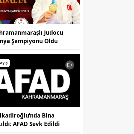
hramanmaraşlı Judocu
nya Şampiyonu Oldu
ayiş
lkadiroğlu’nda Bina
kıldı: AFAD Sevk Edildi