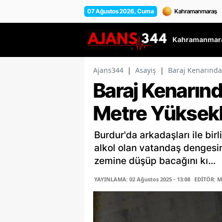
07 Ağustos 2026, Cuma
Kahramanmara
Ajans344
|
Asayiş
|
Baraj Kenarında
Baraj Kenarınd
Metre Yüksekl
Burdur'da arkadaşları ile birl
alkol olan vatandaş dengesi
zemine düşüp bacağını kı...
YAYINLAMA: 02 Ağustos 2025 - 13:08
EDİTÖR: 