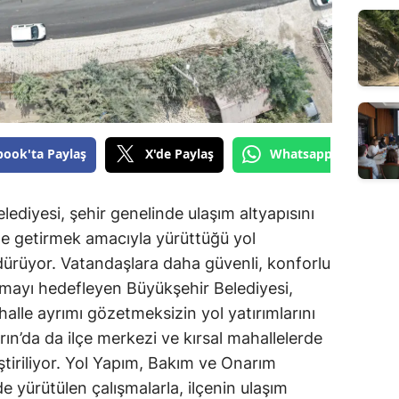
book'ta Paylaş
X'de Paylaş
Whatsapp'tan Gönde
diyesi, şehir genelinde ulaşım altyapısını
le getirmek amacıyla yürüttüğü yol
dürüyor. Vatandaşlara daha güvenli, konforlu
nmayı hedefleyen Büyükşehir Belediyesi,
halle ayrımı gözetmeksizin yol yatırımlarını
n’da da ilçe merkezi ve kırsal mahallelerde
ştiriliyor. Yol Yapım, Bakım ve Onarım
e yürütülen çalışmalarla, ilçenin ulaşım