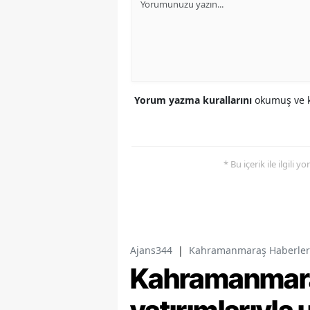
Yorum yazma kurallarını
okumuş ve k
* Bu içerik ile ilgili 
Ajans344
|
Kahramanmaraş Haberler
Kahramanmaraş