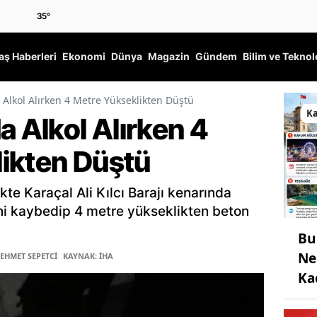
35
°
ş Haberleri
Ekonomi
Dünya
Magazin
Gündem
Bilim ve Teknol
 Alkol Alırken 4 Metre Yükseklikten Düştü
K
a Alkol Alırken 4
ikten Düştü
ikte Karaçal Ali Kılcı Barajı kenarında
ni kaybedip 4 metre yükseklikten beton
Bu
Ne
MEHMET SEPETCİ
KAYNAK: İHA
Ka