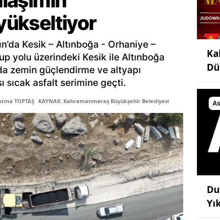
ulaşımın
 yükseltiyor
ın’da Kesik – Altınboğa - Orhaniye –
Ka
up yolu üzerindeki Kesik ile Altınboğa
Dü
lda zemin güçlendirme ve altyapı
ı sıcak asfalt serimine geçti.
Fatma TOPTAŞ
KAYNAK: Kahramanmaraş Büyükşehir Belediyesi
As
Du
Yı