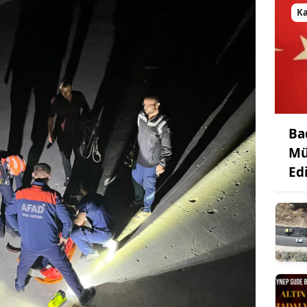
K
Ba
Mü
Edi