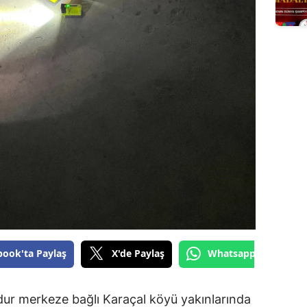
book'ta Paylaş
X'de Paylaş
Whatsapp'tan Gönde
rdur merkeze bağlı Karaçal köyü yakınlarında