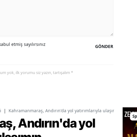
abul etmiş sayılırsınız
GÖNDER
yorum yok, ilk yorumu siz yazın, tartışalım *
i
|
Kahramanmaraş, Andırın'da yol yatırımlarıyla ulaşımın standart
Sp
, Andırın'da yol