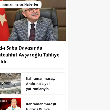
ahramanmaraş Haberleri
d-ı Saba Davasında
teahhit Avşaroğlu Tahliye
ldi
Kahramanmaraş,
Andırın'da yol
yatırımlarıyla
ulaşımın
standartlarını
Kahramanmaraşlı
yükseltiyor
Judocu Dünya