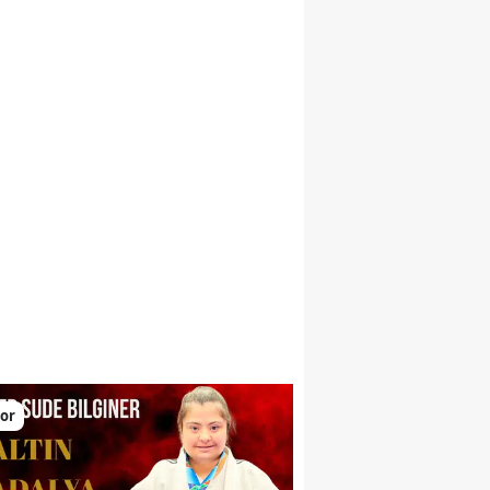
larını yükseltiyor
or