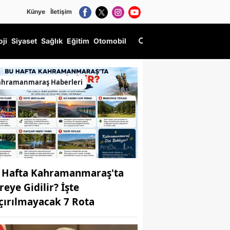
Künye
İletişim
oji
Siyaset
Sağlık
Eğitim
Otomobil
ahramanmaraş Haberleri
 Hafta Kahramanmaraş'ta
reye Gidilir? İşte
çırılmayacak 7 Rota