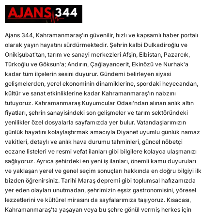
Ajans 344, Kahramanmaraş'ın güvenilir, hızlı ve kapsamlı haber portalı
olarak yayın hayatını sürdürmektedir. Şehrin kalbi Dulkadiroğlu ve
Onikişubat'tan, tarım ve sanayi merkezleri Afşin, Elbistan, Pazarcık,
Türkoğlu ve Göksun'a; Andırın, Çağlayancerit, Ekinözü ve Nurhak'a
kadar tüm ilçelerin sesini duyurur. Gündemi belirleyen siyasi
gelişmelerden, yerel ekonominin dinamiklerine, spordaki heyecandan,
kültür ve sanat etkinliklerine kadar Kahramanmaraş'ın nabzını
tutuyoruz. Kahramanmaraş Kuyumcular Odası'ndan alınan anlık altın
fiyatları, şehrin sanayisindeki son gelişmeler ve tarım sektöründeki
yenilikler özel dosyalarla sayfamızda yer bulur. Vatandaşlarımızın
günlük hayatını kolaylaştırmak amacıyla Diyanet uyumlu günlük namaz
vakitleri, detaylı ve anlık hava durumu tahminleri, güncel nöbetçi
eczane listeleri ve resmi vefat ilanları gibi bilgilere kolayca ulaşmanızı
sağlıyoruz. Ayrıca şehirdeki en yeni iş ilanları, önemli kamu duyuruları
ve yaklaşan yerel ve genel seçim sonuçları hakkında en doğru bilgiyi ilk
bizden öğrenirsiniz. Tarihi Maraş depremi gibi toplumsal hafızamızda
yer eden olayları unutmadan, şehrimizin eşsiz gastronomisini, yöresel
lezzetlerini ve kültürel mirasını da sayfalarımıza taşıyoruz. Kısacası,
Kahramanmaraş'ta yaşayan veya bu şehre gönül vermiş herkes için