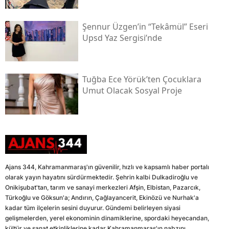
Şennur Üzgen’in “tekâmül” Eseri
Upsd Yaz Sergisi’nde
Tuğba Ece Yörük’ten Çocuklara
Umut Olacak Sosyal Proje
Ajans 344, Kahramanmaraş'ın güvenilir, hızlı ve kapsamlı haber portalı
olarak yayın hayatını sürdürmektedir. Şehrin kalbi Dulkadiroğlu ve
Onikişubat'tan, tarım ve sanayi merkezleri Afşin, Elbistan, Pazarcık,
Türkoğlu ve Göksun'a; Andırın, Çağlayancerit, Ekinözü ve Nurhak'a
kadar tüm ilçelerin sesini duyurur. Gündemi belirleyen siyasi
gelişmelerden, yerel ekonominin dinamiklerine, spordaki heyecandan,
kültür ve sanat etkinliklerine kadar Kahramanmaraş'ın nabzını