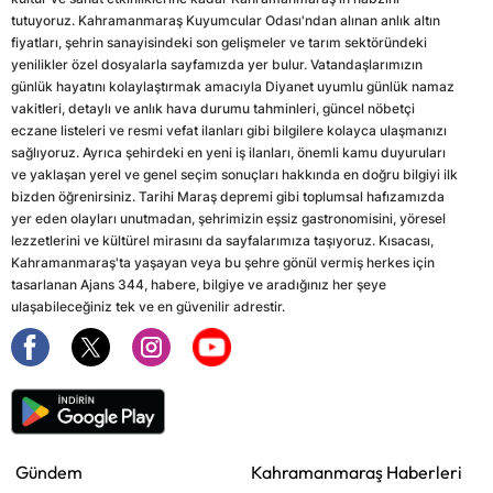
tutuyoruz. Kahramanmaraş Kuyumcular Odası'ndan alınan anlık altın
fiyatları, şehrin sanayisindeki son gelişmeler ve tarım sektöründeki
yenilikler özel dosyalarla sayfamızda yer bulur. Vatandaşlarımızın
günlük hayatını kolaylaştırmak amacıyla Diyanet uyumlu günlük namaz
vakitleri, detaylı ve anlık hava durumu tahminleri, güncel nöbetçi
eczane listeleri ve resmi vefat ilanları gibi bilgilere kolayca ulaşmanızı
sağlıyoruz. Ayrıca şehirdeki en yeni iş ilanları, önemli kamu duyuruları
ve yaklaşan yerel ve genel seçim sonuçları hakkında en doğru bilgiyi ilk
bizden öğrenirsiniz. Tarihi Maraş depremi gibi toplumsal hafızamızda
yer eden olayları unutmadan, şehrimizin eşsiz gastronomisini, yöresel
lezzetlerini ve kültürel mirasını da sayfalarımıza taşıyoruz. Kısacası,
Kahramanmaraş'ta yaşayan veya bu şehre gönül vermiş herkes için
tasarlanan Ajans 344, habere, bilgiye ve aradığınız her şeye
ulaşabileceğiniz tek ve en güvenilir adrestir.
Gündem
Kahramanmaraş Haberleri