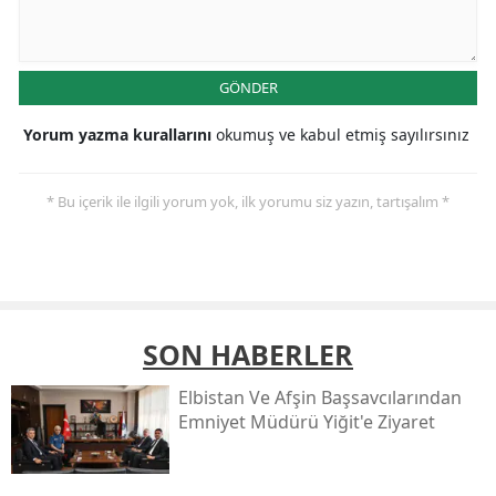
GÖNDER
Yorum yazma kurallarını
okumuş ve kabul etmiş sayılırsınız
* Bu içerik ile ilgili yorum yok, ilk yorumu siz yazın, tartışalım *
SON HABERLER
Elbistan Ve Afşin Başsavcılarından
Emniyet Müdürü Yiğit'e Ziyaret