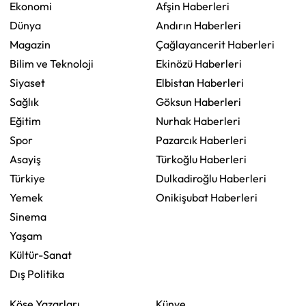
Ekonomi
Afşin Haberleri
Dünya
Andırın Haberleri
Magazin
Çağlayancerit Haberleri
Bilim ve Teknoloji
Ekinözü Haberleri
Siyaset
Elbistan Haberleri
Sağlık
Göksun Haberleri
Eğitim
Nurhak Haberleri
Spor
Pazarcık Haberleri
Asayiş
Türkoğlu Haberleri
Türkiye
Dulkadiroğlu Haberleri
Yemek
Onikişubat Haberleri
Sinema
Yaşam
Kültür-Sanat
Dış Politika
Köşe Yazarları
Künye