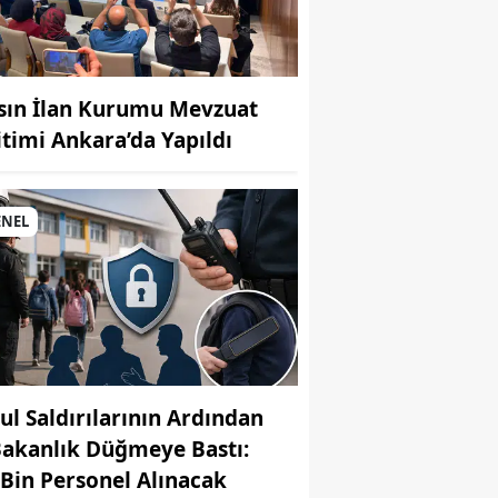
sın İlan Kurumu Mevzuat
itimi Ankara’da Yapıldı
MUHABİR: Elife Karaarslan
ENEL
ul Saldırılarının Ardından
Bakanlık Düğmeye Bastı:
 Bin Personel Alınacak