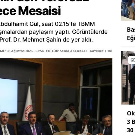
ece Mesaisi
Abdülhamit Gül, saat 02.15’te TBMM
Ba
şmalardan paylaşım yaptı. Görüntülerde
Eğ
rof. Dr. Mehmet Şahin de yer aldı.
E: 08 Ağustos 2026 - 03:54
EDİTÖR: Sema AKÇAKALE
KAYNAK: (HABER MERKEZİ)
G
Ok
3 
30