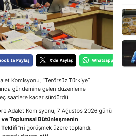
book'ta Paylaş
X'de Paylaş
Whatsapp'tan Gönde
dalet Komisyonu, “Terörsüz Türkiye”
mında gündemine gelen düzenleme
geç saatlere kadar sürdürdü.
re Adalet Komisyonu, 7 Ağustos 2026 günü
a ve Toplumsal Bütünleşmenin
Teklifi”ni
görüşmek üzere toplandı.