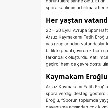
görüntülere sahne oldu. Etkinl
spora katılımın artırılması hede
Her yaştan vatand
22 – 30 Eylül Avrupa Spor Haft
Arsuz Kaymakamı Fatih Eroğlu, k
yaş gruplarından vatandaşlar ka
birlikte pedal çevirerek hem sp
farkındalık oluşturdu. Katılımcı
geçirdi hem de çevre dostu ula
Kaymakam Eroğlu e
Arsuz Kaymakamı Fatih Eroğlu d
spora verdiği desteği gösterdi.
Eroğlu, “Sporun toplumda yay
dayanışma açısından çok kıymet