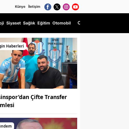
Künye
İletişim
oji
Siyaset
Sağlık
Eğitim
Otomobil
şin Haberleri
şinspor’dan Çifte Transfer
mlesi
ündem