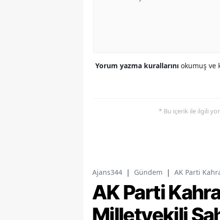
Yorum yazma kurallarını
okumuş ve k
* Bu içerik ile ilgili 
Ajans344
|
Gündem
|
AK Parti Kahr
AK Parti Kah
Milletvekili Ş