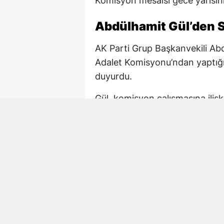
Komisyon mesaisi gece yarısını
Abdülhamit Gül’den S
AK Parti Grup Başkanvekili Ab
Adalet Komisyonu’ndan yaptığı
duyurdu.
Gül, komisyon çalışmasına iliş
çalışmaya devam. 02.15 TBM
Paylaşımda AK Parti Kahramanm
de komisyondaki çalışmalara ka
Mehmet Şahin de Gec
AK Parti Kahramanmaraş Millet
Türkiye sürecine ilişkin yasal