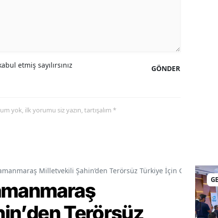
abul etmiş sayılırsınız
GÖNDER
yorum yok, ilk yorumu siz yazın, tartışalım *
amanmaraş Milletvekili Şahin’den Terörsüz Türkiye İçin Gece Mesai
G
ramanmaraş
ahin’den Terörsüz