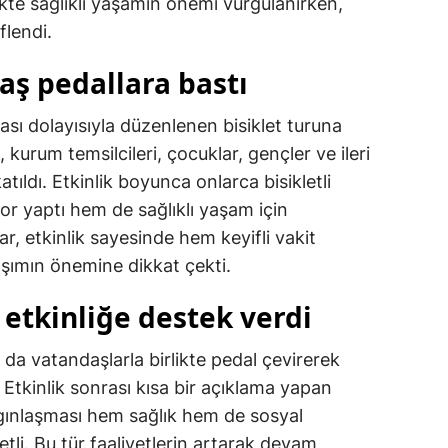
ikte sağlıklı yaşamın önemi vurgulanırken,
flendi.
aş pedallara bastı
ası dolayısıyla düzenlenen bisiklet turuna
urum temsilcileri, çocuklar, gençler ve ileri
tıldı. Etkinlik boyunca onlarca bisikletli
or yaptı hem de sağlıklı yaşam için
lar, etkinlik sayesinde hem keyifli vakit
şımın önemine dikkat çekti.
tkinliğe destek verdi
a vatandaşlarla birlikte pedal çevirerek
 Etkinlik sonrası kısa bir açıklama yapan
gınlaşması hem sağlık hem de sosyal
li. Bu tür faaliyetlerin artarak devam