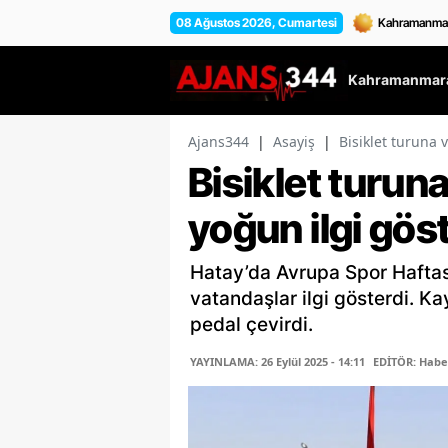
08 Ağustos 2026, Cumartesi
Kahramanmara
Ajans344
|
Asayiş
|
Bisiklet turuna 
Bisiklet turun
yoğun ilgi göst
Hatay’da Avrupa Spor Haftas
vatandaşlar ilgi gösterdi. K
pedal çevirdi.
YAYINLAMA: 26 Eylül 2025 - 14:11
EDİTÖR: Habe