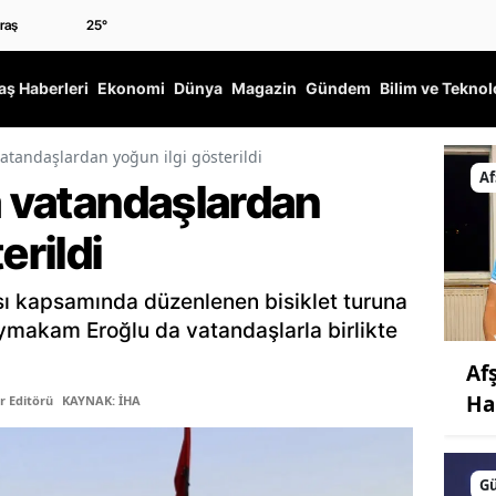
25
°
ş Haberleri
Ekonomi
Dünya
Magazin
Gündem
Bilim ve Teknol
vatandaşlardan yoğun ilgi gösterildi
Af
a vatandaşlardan
erildi
ı kapsamında düzenlenen bisiklet turuna
aymakam Eroğlu da vatandaşlarla birlikte
Af
Ha
r Editörü
KAYNAK: İHA
G