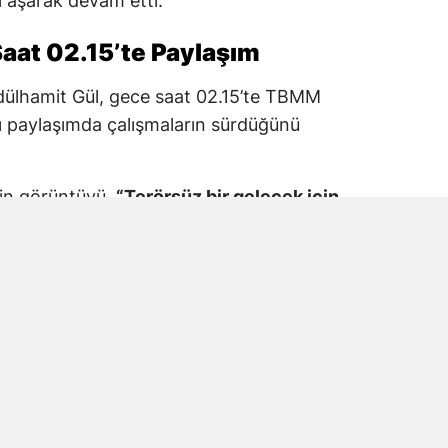
 aşarak devam etti.
aat 02.15’te Paylaşım
dülhamit Gül, gece saat 02.15’te TBMM
 paylaşımda çalışmaların sürdüğünü
kin görüntüyü,
“Terörsüz bir gelecek için
M Adalet Komisyonu”
ifadeleriyle paylaştı.
araş Milletvekili Prof. Dr. Mehmet Şahin’in
tıldığı görüldü.
e Mesaisinde Yer Aldı
vekili Prof. Dr. Mehmet Şahin, Terörsüz
 düzenleme çalışmalarında TBMM’deki