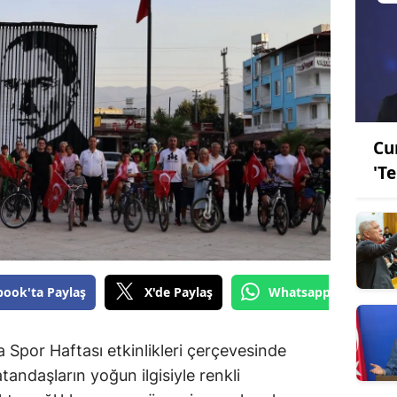
Cu
'T
book'ta Paylaş
X'de Paylaş
Whatsapp'tan Gönde
 Spor Haftası etkinlikleri çerçevesinde
atandaşların yoğun ilgisiyle renkli