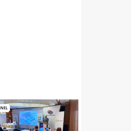
si
ENEL