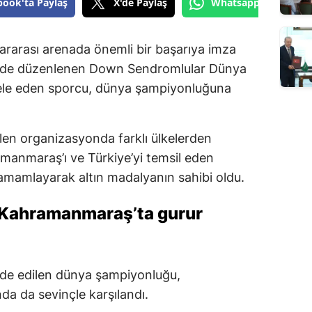
book'ta Paylaş
X'de Paylaş
Whatsapp'tan Gönde
ararası arenada önemli bir başarıya imza
tinde düzenlenen Down Sendromlular Dünya
le eden sporcu, dünya şampiyonluğuna
len organizasyonda farklı ülkelerden
amanmaraş’ı ve Türkiye’yi temsil eden
amamlayarak altın madalyanın sahibi oldu.
Kahramanmaraş’ta gurur
lde edilen dünya şampiyonluğu,
 da sevinçle karşılandı.