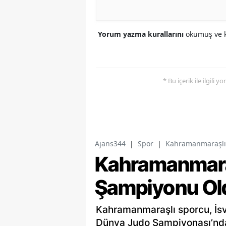
Yorum yazma kurallarını
okumuş ve k
* Bu içerik ile ilgili 
Ajans344
|
Spor
|
Kahramanmaraşlı
Kahramanmara
Şampiyonu Ol
Kahramanmaraşlı sporcu, İs
Dünya Judo Şampiyonası’nda 