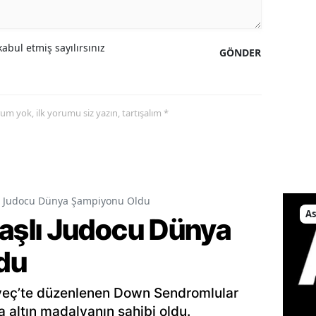
abul etmiş sayılırsınız
GÖNDER
yorum yok, ilk yorumu siz yazın, tartışalım *
 Judocu Dünya Şampiyonu Oldu
As
şlı Judocu Dünya
du
veç’te düzenlenen Down Sendromlular
altın madalyanın sahibi oldu.