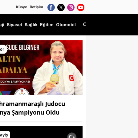
Künye
İletişim
oji
Siyaset
Sağlık
Eğitim
Otomobil
or
hramanmaraşlı Judocu
nya Şampiyonu Oldu
ayiş