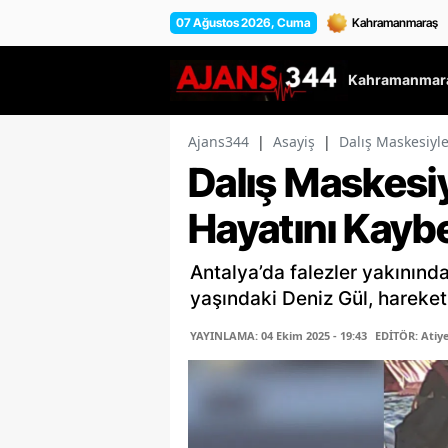
07 Ağustos 2026, Cuma
Kahramanmara
Ajans344
|
Asayiş
|
Dalış Maskesiyle
Dalış Maskesiy
Hayatını Kaybe
Antalya’da falezler yakınınd
yaşındaki Deniz Gül, hareket
YAYINLAMA: 04 Ekim 2025 - 19:43
EDİTÖR: Atiy