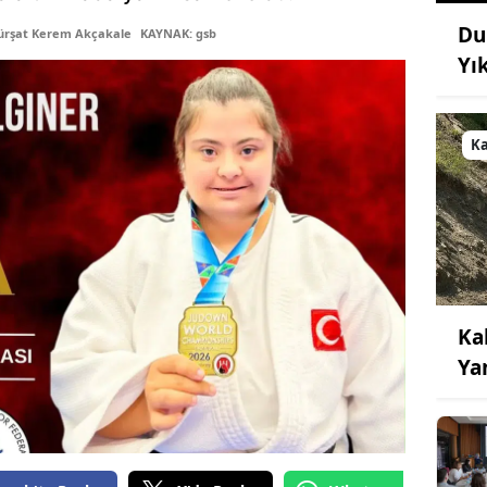
Du
ürşat Kerem Akçakale
KAYNAK: gsb
Yı
K
Ka
Ya