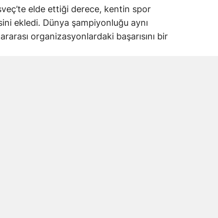
eç’te elde ettiği derece, kentin spor
isini ekledi. Dünya şampiyonluğu aynı
ararası organizasyonlardaki başarısını bir
indesberg kentinde düzenlendi
 Şampiyonası’na İsveç’in Lindesberg kenti
şampiyonada sporcular dünya derecesi elde
 Kahramanmaraşlı sporcu da
yla dünya şampiyonluğuna ulaştı.
na dünya çapında başarı
amanmaraş adına uluslararası düzeyde