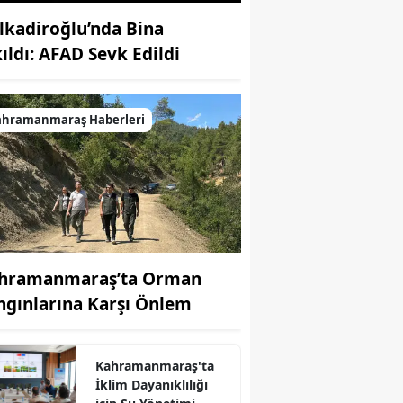
lkadiroğlu’nda Bina
kıldı: AFAD Sevk Edildi
ahramanmaraş Haberleri
hramanmaraş’ta Orman
ngınlarına Karşı Önlem
Kahramanmaraş'ta
İklim Dayanıklılığı