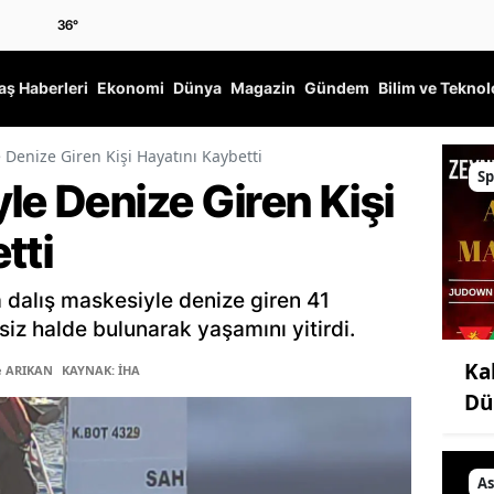
36
°
ş Haberleri
Ekonomi
Dünya
Magazin
Gündem
Bilim ve Teknol
 Denize Giren Kişi Hayatını Kaybetti
Sp
le Denize Giren Kişi
tti
a dalış maskesiyle denize giren 41
siz halde bulunarak yaşamını yitirdi.
Ka
e ARIKAN
KAYNAK: İHA
Dü
As