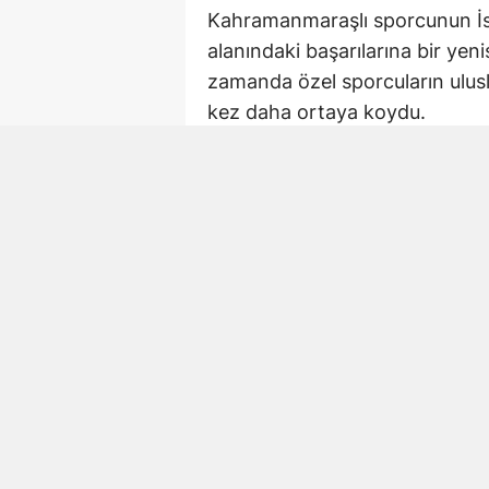
Kahramanmaraşlı sporcunun İsv
alanındaki başarılarına bir yen
zamanda özel sporcuların ulusl
kez daha ortaya koydu.
Şampiyona İsveç’in L
Down Sendromlular Dünya Judo
ev sahipliği yaptı.
SU-DS tarafından düzenlenen 
edebilmek için mücadele etti.
organizasyondaki performansı
Kahramanmaraş sporu
Elde edilen şampiyonluk, Kahr