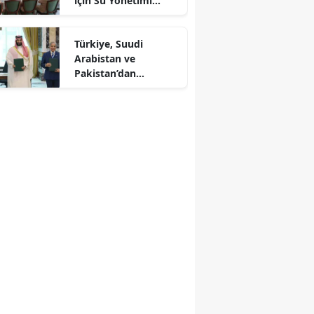
için Su Yönetimi
r
Toplantısı
Türkiye, Suudi
Arabistan ve
Pakistan’dan
Savunma Paktı