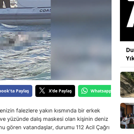
Du
Yı
book'ta Paylaş
X'de Paylaş
Whatsapp'tan Gönde
enizin falezlere yakın kısmında bir erkek
ve yüzünde dalış maskesi olan kişinin deniz
u gören vatandaşlar, durumu 112 Acil Çağrı