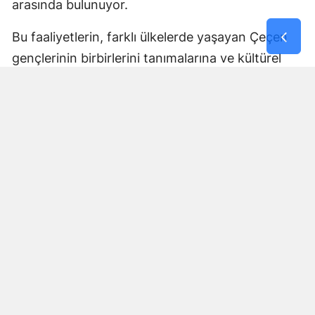
arasında bulunuyor.
Bu faaliyetlerin, farklı ülkelerde yaşayan Çeçen
gençlerinin birbirlerini tanımalarına ve kültürel
bağlarını geliştirmelerine katkı sağlaması
bekleniyor.
Tüm İhtiyaçlar Program
Kapsamında Karşılanacak
Açıklanan program çerçevesinde öğrencilerin
seyahat, konaklama, ulaşım, eğitim ve güvenlik
süreçleri için gerekli hazırlıkların tamamlandığı
bildirildi.
İlgili kurumların koordinasyonunda yürütülecek
program boyunca öğrencilerin güvenli ve verimli