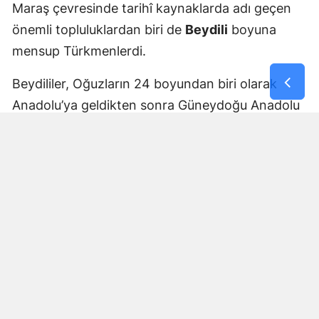
Maraş çevresinde tarihî kaynaklarda adı geçen
önemli topluluklardan biri de
Beydili
boyuna
mensup Türkmenlerdi.
Beydililer, Oğuzların 24 boyundan biri olarak
Anadolu’ya geldikten sonra Güneydoğu Anadolu
ve Çukurova çevresine yayıldı. Zamanla Dulkadirli
Türkmenlerinin önemli unsurlarından biri haline
geldiler.
Beydili boyuyla bağlantılı
Cerit ve Tecirli
aşiretlerinin
de Dulkadirli Türkmen toplulukları
arasında bulunduğu belirtiliyor. Ceritlerin kış
aylarını Amik Ovası’nda geçirip yaz aylarında
Maraş taraflarındaki yaylalara çıktıkları tarihî
kaynaklara yansıdı.