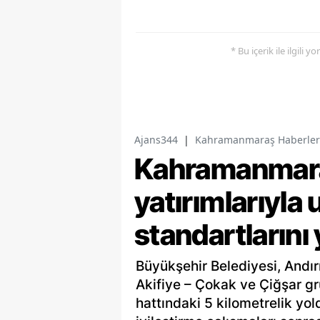
* Bu içerik ile ilgili 
Ajans344
|
Kahramanmaraş Haberler
Kahramanmaraş
yatırımlarıyla 
standartlarını
Büyükşehir Belediyesi, Andır
Akifiye – Çokak ve Çiğşar gr
hattındaki 5 kilometrelik yo