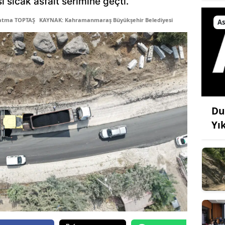
ı sıcak asfalt serimine geçti.
Fatma TOPTAŞ
KAYNAK: Kahramanmaraş Büyükşehir Belediyesi
As
Du
Yı