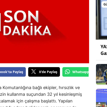
G
YA
Ga
book'ta Paylaş
X'de Paylaş
Whatsapp'tan Gönde
 Komutanlığına bağlı ekipler, hırsızlık ve
ı izin kullanma suçundan 32 yıl kesinleşmiş
kalamak için çalışma başlattı. Yapılan