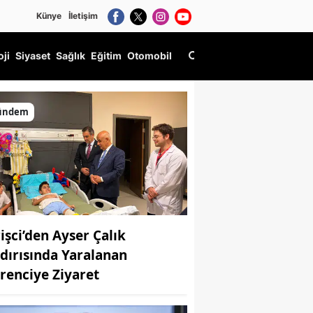
Künye
İletişim
oji
Siyaset
Sağlık
Eğitim
Otomobil
ündem
rişci’den Ayser Çalık
ldırısında Yaralanan
renciye Ziyaret