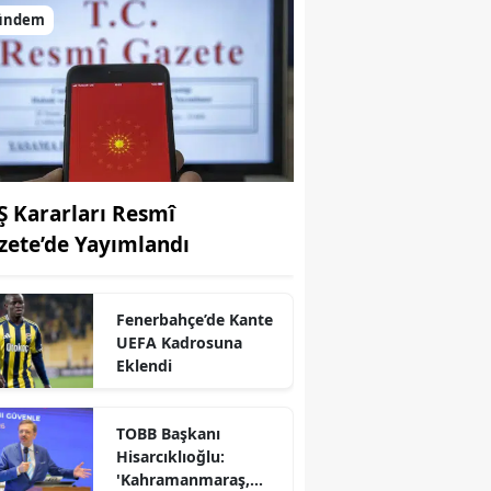
ündem
Ş Kararları Resmî
zete’de Yayımlandı
Fenerbahçe’de Kante
r
UEFA Kadrosuna
Eklendi
TOBB Başkanı
Hisarcıklıoğlu:
'Kahramanmaraş,