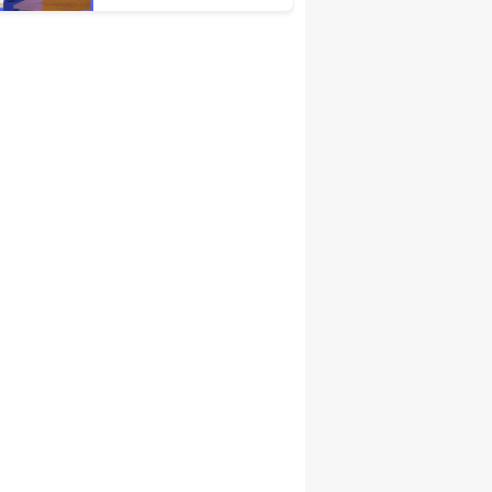
Türkiye Ekonomisinin
Lokomotif
Şehirlerinden
Birisidir'