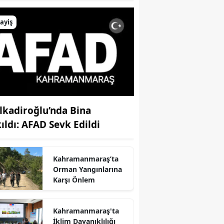
ayiş
lkadiroğlu’nda Bina
kıldı: AFAD Sevk Edildi
Kahramanmaraş’ta
Orman Yangınlarına
Karşı Önlem
Kahramanmaraş'ta
İklim Dayanıklılığı