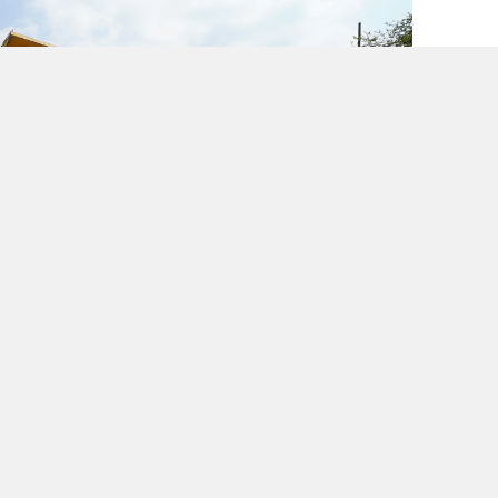
ra Sıcak Asfalta Geçildi
 Altınboğa - Orhaniye – Akifiye – Çokak ve