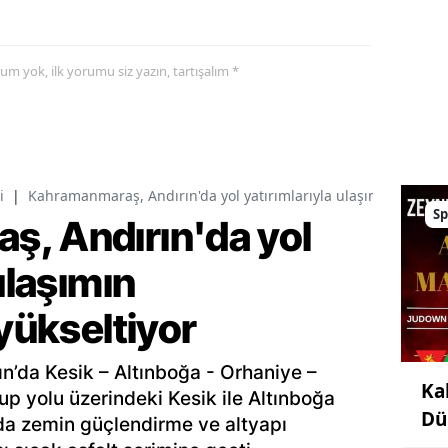
yorum yok, ilk yorumu siz yazın, tartışalım *
i
|
Kahramanmaraş, Andırın'da yol yatırımlarıyla ulaşımın standart
Sp
, Andırın'da yol
ulaşımın
 yükseltiyor
ın’da Kesik – Altınboğa - Orhaniye –
Ka
up yolu üzerindeki Kesik ile Altınboğa
Dü
lda zemin güçlendirme ve altyapı