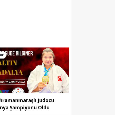
larını yükseltiyor
or
hramanmaraşlı Judocu
nya Şampiyonu Oldu