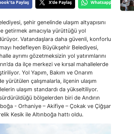
book'ta Paylaş
X'de Paylaş
Whatsapp'tan Gönde
diyesi, şehir genelinde ulaşım altyapısını
le getirmek amacıyla yürüttüğü yol
dürüyor. Vatandaşlara daha güvenli, konforlu
nmayı hedefleyen Büyükşehir Belediyesi,
halle ayrımı gözetmeksizin yol yatırımlarını
n’da da ilçe merkezi ve kırsal mahallelerde
ştiriliyor. Yol Yapım, Bakım ve Onarım
e yürütülen çalışmalarla, ilçenin ulaşım
lelerin ulaşım standardı da yükseltiliyor.
 sürdürüldüğü bölgelerden biri de Andırın
ınboğa - Orhaniye – Akifiye – Çokak ve Çiğşar
lik Kesik ile Altınboğa hattı oldu.