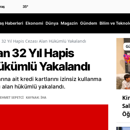
35
°
ş Haberleri
Ekonomi
Dünya
Magazin
Gündem
Bilim ve Teknol
n 32 Yıl Hapis Cezası Alan Hükümlü Yakalandı
G
an 32 Yıl Hapis
ükümlü Yakalandı
ına ait kredi kartlarını izinsiz kullanma
ı alan hükümlü yakalandı.
Ki
MEHMET SEPETCİ
KAYNAK: İHA
Sa
Öğ