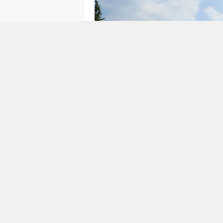
Önce Zemin Güçlendirildi, Son
Büyükşehir Belediyesi, Kesik –