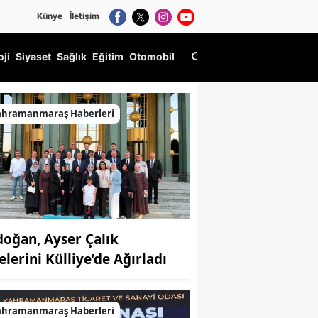
Künye
İletişim
oji
Siyaset
Sağlık
Eğitim
Otomobil
ahramanmaraş Haberleri
doğan, Ayser Çalık
elerini Külliye’de Ağırladı
ahramanmaraş Haberleri