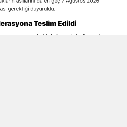
kların asıllarını da en geç 7 Ağustos 2026
ası gerektiği duyuruldu.
erasyona Teslim Edildi
rasyonun yayımladığı talimat doğrultusunda
Kulübün PGL katılım belgesini ilgili elektronik
 evrakların asıllarını teslim ettiği kaydedildi.
ım belgesinde kulüp, stat ve tesis bilgileri
erin eksiksiz şekilde sunulması isteniyor.
GL’ye katılacaklarını resmî olarak beyan ve
in yalnızca evrak teslimi yeterli değil.
de belirlenen süre içinde yerine getirmesi