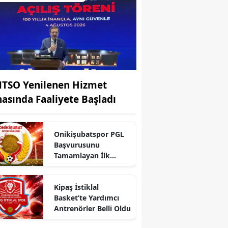
TSO Yenilenen Hizmet
nasında Faaliyete Başladı
Onikişubatspor PGL
Başvurusunu
Tamamlayan İlk
Kulüp Oldu!
r
Kipaş İstiklal
Basket’te Yardımcı
Antrenörler Belli Oldu