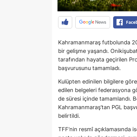
Face
Kahramanmaraş futbolunda 20
bir gelişme yaşandı. Onikişub
tarafından hayata geçirilen Pro
başvurusunu tamamladı.
Kulüpten edinilen bilgilere göre
edilen belgeleri federasyona gö
de süresi içinde tamamlandı. B
Kahramanmaraş’tan PGL başvu
belirtildi.
TFF’nin resmî açıklamasında ise