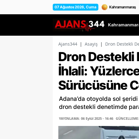
07 Ağustos 2026, Cuma
Kahramanmara
Ajans344
|
Asayiş
|
Dron Destekli De
Dron Destekli 
İhlali: Yüzlerc
Sürücüsüne C
Adana’da otoyolda sol şeridi
dron destekli denetimde par
YAYINLAMA: 06 Eylül 2025 - 16:46
GÜNCELLEME: 0