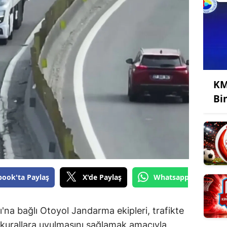
KM
Bi
book'ta Paylaş
X'de Paylaş
Whatsapp'tan Gönde
na bağlı Otoyol Jandarma ekipleri, trafikte
 kurallara uyulmasını sağlamak amacıyla