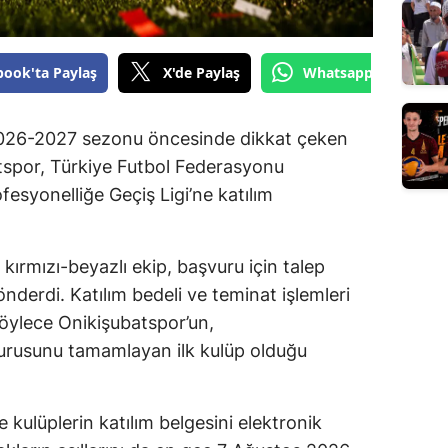
book'ta Paylaş
X'de Paylaş
Whatsapp'tan Gönde
26-2027 sezonu öncesinde dikkat çeken
atspor, Türkiye Futbol Federasyonu
fesyonelliğe Geçiş Ligi’ne katılım
 kırmızı-beyazlı ekip, başvuru için talep
nderdi. Katılım bedeli ve teminat işlemleri
öylece Onikişubatspor’un,
rusunu tamamlayan ilk kulüp olduğu
 kulüplerin katılım belgesini elektronik