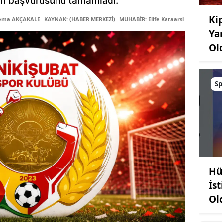
on başvurusunu tamamladı.
Kip
Sema AKÇAKALE
KAYNAK: (HABER MERKEZİ)
MUHABİR: Elife Karaarslan
Ya
Ol
Sp
Hü
İst
Ol