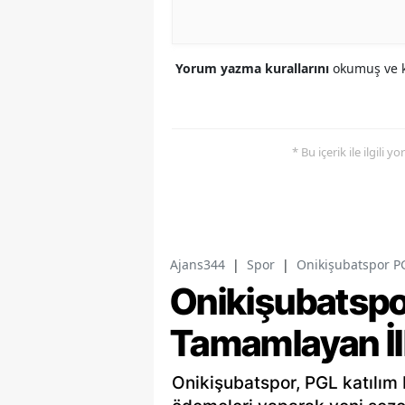
Yorum yazma kurallarını
okumuş ve k
* Bu içerik ile ilgili 
Ajans344
|
Spor
|
Onikişubatspor P
Onikişubatsp
Tamamlayan İl
Onikişubatspor, PGL katılım b