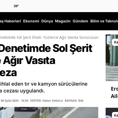
26
°
ş Haberleri
Ekonomi
Dünya
Magazin
Gündem
Bilim ve Teknol
netimde Sol Şerit İhlali: Yüzlerce Ağır Vasıta Sürücüsüne Ceza
K
Denetimde Sol Şerit
e Ağır Vasıta
eza
 ihlal eden tır ve kamyon sürücülerine
Er
a cezası uygulandı.
Ail
6 Eylül 2025 - 16:50
EDİTÖR: Haber Editörü
KAYNAK: İHA
K