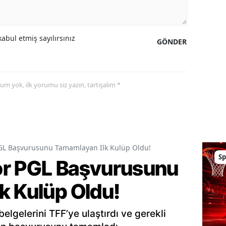
abul etmiş sayılırsınız
GÖNDER
yorum yok, ilk yorumu siz yazın, tartışalım *
GL Başvurusunu Tamamlayan İlk Kulüp Oldu!
Sp
or PGL Başvurusunu
k Kulüp Oldu!
elgelerini TFF’ye ulaştırdı ve gerekli