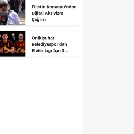
Filistin Konvoyu'ndan
Dijital Aktivizm
Çağrısı
r
Onikişubat
Belediyespor’dan
Efeler Ligi İçin 3
Hamle