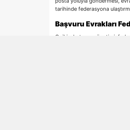
posta yoluyla göndermesi, evra
tarihinde federasyona ulaştırm
Başvuru Evrakları Fed
Onikişubatspor yönetimi, fede
başvuru hazırlıklarını yürüttü. 
posta adresine ilettiği, ardından
TFF tarafından yayımlanan katıl
ile yetkili kişilere ilişkin bilgil
Kulüpler ayrıca yeni sezonda P
taahhüt ediyor.
Başvurunun geçerli olabilmesi iç
Kulüplerin mali yükümlülükleri 
gerekiyor.