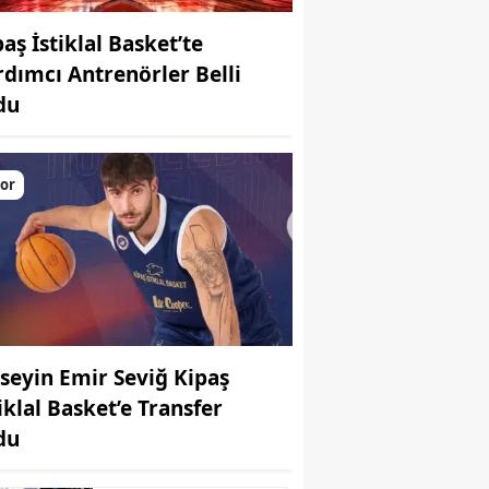
aş İstiklal Basket’te
rdımcı Antrenörler Belli
du
or
seyin Emir Seviğ Kipaş
iklal Basket’e Transfer
du