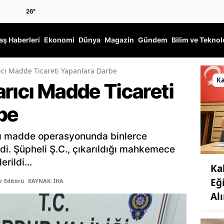
26
°
ş Haberleri
Ekonomi
Dünya
Magazin
Gündem
Bilim ve Teknol
ıcı Madde Ticareti Yapanlara Darbe
K
rıcı Madde Ticareti
be
cı madde operasyonunda binlerce
ldi. Şüpheli Ş.C., çıkarıldığı mahkemece
rildi...
Ka
Eğ
r Editörü
KAYNAK: İHA
Al