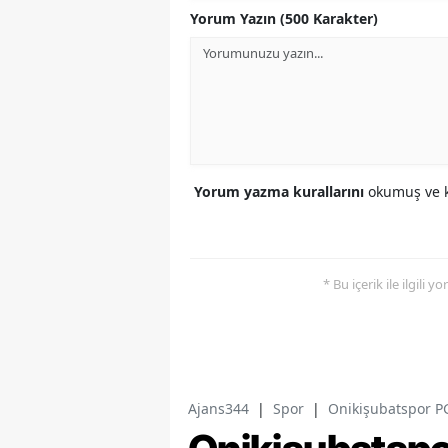
Yorum Yazın (500 Karakter)
Yorum yazma kurallarını
okumuş ve k
* Bu içerik ile ilgili 
Ajans344
|
Spor
|
Onikişubatspor P