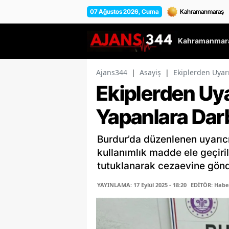
07 Ağustos 2026, Cuma
Kahramanmara
Ajans344
|
Asayiş
|
Ekiplerden Uyar
Ekiplerden Uya
Yapanlara Dar
Burdur’da düzenlenen uyarı
kullanımlık madde ele geçiri
tutuklanarak cezaevine gönde
YAYINLAMA: 17 Eylül 2025 - 18:20
EDİTÖR: Habe