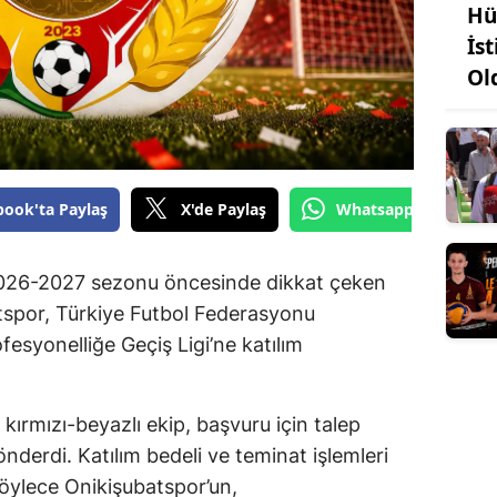
Hü
İst
Ol
book'ta Paylaş
X'de Paylaş
Whatsapp'tan Gönde
26-2027 sezonu öncesinde dikkat çeken
atspor, Türkiye Futbol Federasyonu
fesyonelliğe Geçiş Ligi’ne katılım
 kırmızı-beyazlı ekip, başvuru için talep
nderdi. Katılım bedeli ve teminat işlemleri
öylece Onikişubatspor’un,