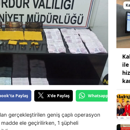
K
Ka
ile
hi
ka
book'ta Paylaş
X'de Paylaş
Whatsapp'tan Gönde
ndan gerçekleştirilen geniş çaplı operasyon
madde ele geçirilirken, 1 şüpheli