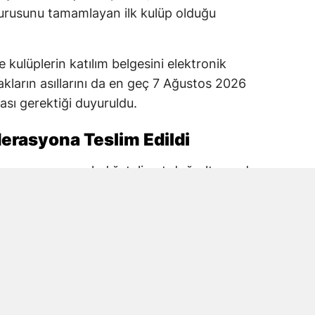
rusunu tamamlayan ilk kulüp olduğu
 kulüplerin katılım belgesini elektronik
kların asıllarını da en geç 7 Ağustos 2026
ası gerektiği duyuruldu.
erasyona Teslim Edildi
rasyonun yayımladığı talimat doğrultusunda
Kulübün PGL katılım belgesini ilgili elektronik
 evrakların asıllarını teslim ettiği kaydedildi.
ım belgesinde kulüp, stat ve tesis bilgileri
erin eksiksiz şekilde sunulması isteniyor.
GL’ye katılacaklarını resmî olarak beyan ve