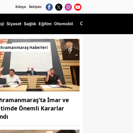
Künye
İletişim
oji
Siyaset
Sağlık
Eğitim
Otomobil
ahramanmaraş Haberleri
hramanmaraş'ta İmar ve
itimde Önemli Kararlar
ındı