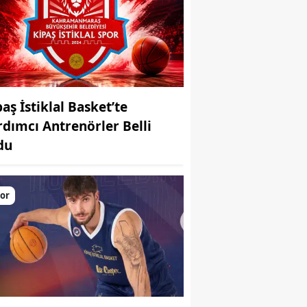
aş İstiklal Basket’te
rdımcı Antrenörler Belli
du
or