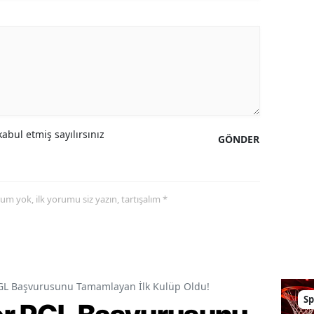
abul etmiş sayılırsınız
GÖNDER
yorum yok, ilk yorumu siz yazın, tartışalım *
GL Başvurusunu Tamamlayan İlk Kulüp Oldu!
Sp