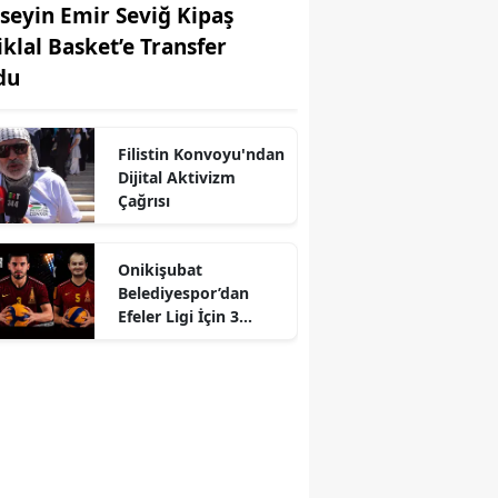
seyin Emir Seviğ Kipaş
iklal Basket’e Transfer
du
Filistin Konvoyu'ndan
Dijital Aktivizm
Çağrısı
r
Onikişubat
Belediyespor’dan
Efeler Ligi İçin 3
Hamle