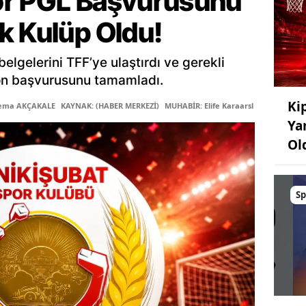
or PGL Başvurusunu
k Kulüp Oldu!
elgelerini TFF’ye ulaştırdı ve gerekli
on başvurusunu tamamladı.
Kip
Sema AKÇAKALE
KAYNAK: (HABER MERKEZİ)
MUHABİR: Elife Karaarslan
Ya
Ol
Sp