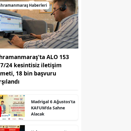
ahramanmaraş Haberleri
hramanmaraş'ta ALO 153
 7/24 kesintisiz iletişim
zmeti, 18 bin başvuru
rşılandı
r
Madrigal 6 Ağustos’ta
KAFUM’da Sahne
Alacak