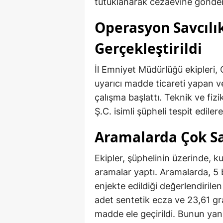
tutuklanarak cezaevine gönderi
Operasyon Savcılı
Gerçekleştirildi
İl Emniyet Müdürlüğü ekipleri,
uyarıcı madde ticareti yapan ve
çalışma başlattı. Teknik ve fiz
Ş.C. isimli şüpheli tespit edil
Aramalarda Çok Sa
Ekipler, şüphelinin üzerinde, k
aramalar yaptı. Aramalarda, 5 
enjekte edildiği değerlendirile
adet sentetik ecza ve 23,61 gr
madde ele geçirildi. Bunun yanı