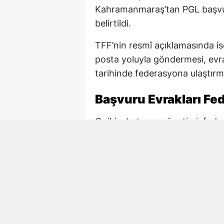
Kahramanmaraş’tan PGL başvu
belirtildi.
TFF’nin resmî açıklamasında ise
posta yoluyla göndermesi, evra
tarihinde federasyona ulaştırm
Başvuru Evrakları Fed
Onikişubatspor yönetimi, fede
başvuru hazırlıklarını yürüttü. 
posta adresine ilettiği, ardından
TFF tarafından yayımlanan katıl
ile yetkili kişilere ilişkin bilgil
Kulüpler ayrıca yeni sezonda P
taahhüt ediyor.