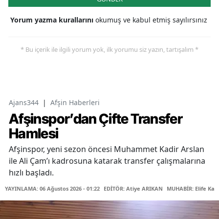
Yorum yazma kurallarını
okumuş ve kabul etmiş sayılırsınız
* Bu içerik ile ilgili yorum yok, ilk yorumu siz yazın, tartışalım *
Ajans344
|
Afşin Haberleri
Afşinspor’dan Çifte Transfer
Hamlesi
Afşinspor, yeni sezon öncesi Muhammet Kadir Arslan
ile Ali Çam’ı kadrosuna katarak transfer çalışmalarına
hızlı başladı.
YAYINLAMA: 06 Ağustos 2026 - 01:22
EDİTÖR: Atiye ARIKAN
MUHABİR: Elife Kar