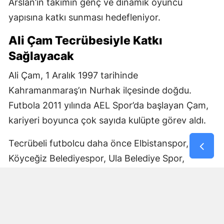
Arslan’ın takımın genç ve dinamik oyuncu
yapısına katkı sunması hedefleniyor.
Ali Çam Tecrübesiyle Katkı
Sağlayacak
Ali Çam, 1 Aralık 1997 tarihinde
Kahramanmaraş’ın Nurhak ilçesinde doğdu.
Futbola 2011 yılında AEL Spor’da başlayan Çam,
kariyeri boyunca çok sayıda kulüpte görev aldı.
Tecrübeli futbolcu daha önce Elbistanspor,
Köyceğiz Belediyespor, Ula Belediye Spor,
Marmaris Gücü Spor Kulübü, Dalyanspor,
Ortaköy Spor, Göksun Ülkü Spor, Araban
Belediye Spor ve Elbistan Feda Spor formalarını
giydi.