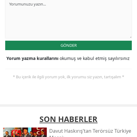
GÖNDER
Yorum yazma kurallarını
okumuş ve kabul etmiş sayılırsınız
* Bu içerik ile ilgili yorum yok, ilk yorumu siz yazın, tartışalım *
SON HABERLER
Davut Haskırış’tan Terörsüz Türkiye