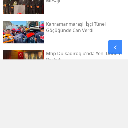
Mesajı
Kahramanmaraşlı İşçi Tünel
Göçüğünde Can Verdi
Mhp Dulkadiroğlu’nda Yeni Dönem
Başladı
Kahramanmaraş Sanayi Sitesi 3 Gün
Kapalı
Kerem Erdem’in İsmi Futbol
Sahasında Yaşatılacak