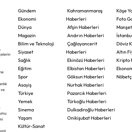
Gündem
Kahramanmaraş
Köşe Ya
Ekonomi
Haberleri
Foto Ga
Dünya
Afşin Haberleri
Manşet
Magazin
Andırın Haberleri
İstanbu
Bilim ve Teknoloji
Çağlayancerit
Döviz K
,
Siyaset
Haberleri
Altın Fi
çelerin
Sağlık
Ekinözü Haberleri
Kripto 
Eğitim
Elbistan Haberleri
Ekonom
ine
Spor
Göksun Haberleri
Nöbetç
nlık
Asayiş
Nurhak Haberleri
 ve
Türkiye
Pazarcık Haberleri
Yemek
Türkoğlu Haberleri
u
Sinema
Dulkadiroğlu Haberleri
rumu
Yaşam
Onikişubat Haberleri
mi
Kültür-Sanat
emli