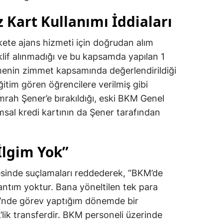
 Kart Kullanımı İddiaları
kete ajans hizmeti için doğrudan alım
klif alınmadığı ve bu kapsamda yapılan 1
menin zimmet kapsamında değerlendirildiği
eğitim gören öğrencilere verilmiş gibi
mrah Şener’e bırakıldığı, eski BKM Genel
sal kredi kartının da Şener tarafından
 İlgim Yok”
sinde suçlamaları reddederek, “BKM’de
lantım yoktur. Bana yöneltilen tek para
si’nde görev yaptığım dönemde bir
’lik transferdir. BKM personeli üzerinde