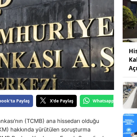
Hi
Ka
Aç
book'ta Paylaş
X'de Paylaş
Whatsapp'tan Gönde
nkası’nın (TCMB) ana hissedarı olduğu
BKM) hakkında yürütülen soruşturma