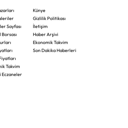
zarları
Künye
leriler
Gizlilik Politikası
ler Sayfası
İletişim
l Borsası
Haber Arşivi
urları
Ekonomik Takvim
yatları
Son Dakika Haberleri
Fiyatları
ik Takvim
i Eczaneler