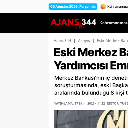
06 Ağustos 2026, Perşembe
Kahramanmara
Ajans344
|
Asayiş
|
Eski Merkez Ban
Eski Merkez B
Yardımcısı Em
Merkez Bankası’nın iç deneti
soruşturmasında, eski Başka
aralarında bulunduğu 8 kişi t
YAYINLAMA: 17 Ekim 2025 - 11:22
EDİTÖR: TUĞ