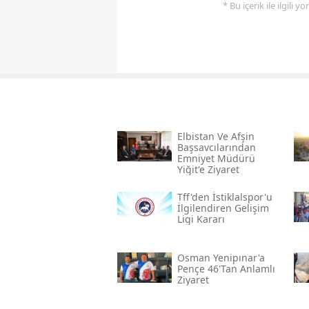
* Bu içerik ile ilgili 
Elbistan Ve Afşin
Başsavcılarından
Emniyet Müdürü
Yiğit'e Ziyaret
Tff'den İstiklalspor'u
İlgilendiren Gelişim
Ligi Kararı
Osman Yenipınar'a
Pençe 46'tan Anlamlı
Ziyaret