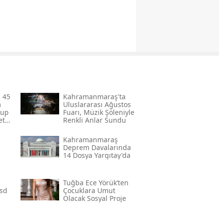
 45
Kahramanmaraş'ta
m
Uluslararası Ağustos
rup
Fuarı, Müzik Şöleniyle
ete
Renkli Anlar Sundu
Kahramanmaraş
Deprem Davalarında
a
14 Dosya Yargıtay'da
Tuğba Ece Yörük’ten
psd
Çocuklara Umut
Olacak Sosyal Proje