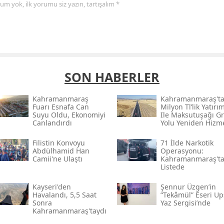
yorum yok, ilk yorumu siz yazın, tartışalım *
SON HABERLER
Kahramanmaraş
Kahramanmaraş'ta
Fuarı Esnafa Can
Milyon Tl’lik Yatırı
Suyu Oldu, Ekonomiyi
Ile Maksutuşağı G
Canlandırdı
Yolu Yeniden Hizm
Açıldı
Filistin Konvoyu
71 İlde Narkotik
Abdülhamid Han
Operasyonu:
Camii'ne Ulaştı
Kahramanmaraş't
Listede
Kayseri'den
Şennur Üzgen’in
Havalandı, 5,5 Saat
“tekâmül” Eseri U
Sonra
Yaz Sergisi’nde
Kahramanmaraş'taydı