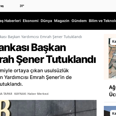
31
°
ş Haberleri
Ekonomi
Dünya
Magazin
Gündem
Bilim ve Teknol
kası Başkan Yardımcısı Emrah Şener Tutuklandı
K
ankası Başkan
rah Şener Tutuklandı
miyle ortaya çıkan usulsüzlük
n Yardımcısı Emrah Şener’in de
utuklandı.
Ağ
Üc
BA TAPAR
KAYNAK: Haber Merkezi
K