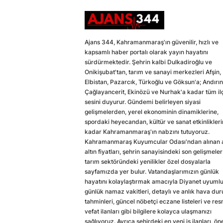
Ajans 344, Kahramanmaraş'ın güvenilir, hızlı ve
kapsamlı haber portalı olarak yayın hayatını
sürdürmektedir. Şehrin kalbi Dulkadiroğlu ve
Onikişubat'tan, tarım ve sanayi merkezleri Afşin,
Elbistan, Pazarcık, Türkoğlu ve Göksun'a; Andırın
Çağlayancerit, Ekinözü ve Nurhak'a kadar tüm il
sesini duyurur. Gündemi belirleyen siyasi
gelişmelerden, yerel ekonominin dinamiklerine,
spordaki heyecandan, kültür ve sanat etkinlikler
kadar Kahramanmaraş'ın nabzını tutuyoruz.
Kahramanmaraş Kuyumcular Odası'ndan alınan a
altın fiyatları, şehrin sanayisindeki son gelişmeler
tarım sektöründeki yenilikler özel dosyalarla
sayfamızda yer bulur. Vatandaşlarımızın günlük
hayatını kolaylaştırmak amacıyla Diyanet uyuml
günlük namaz vakitleri, detaylı ve anlık hava du
tahminleri, güncel nöbetçi eczane listeleri ve res
vefat ilanları gibi bilgilere kolayca ulaşmanızı
sağlıyoruz. Ayrıca şehirdeki en yeni iş ilanları, ön