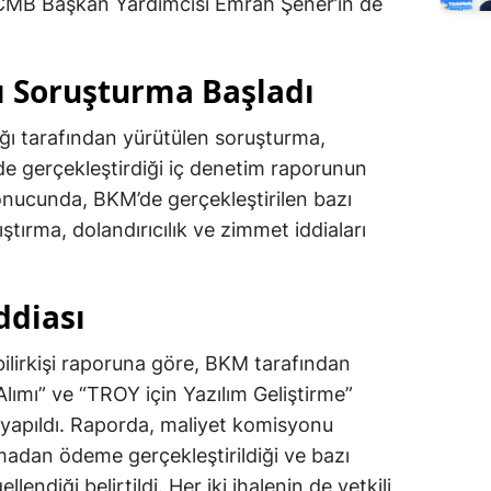
TCMB Başkan Yardımcısı Emrah Şener’in de
ı Soruşturma Başladı
ğı tarafından yürütülen soruşturma,
e gerçekleştirdiği iç denetim raporunun
onucunda, BKM’de gerçekleştirilen bazı
ıştırma, dolandırıcılık ve zimmet iddiaları
ddiası
 bilirkişi raporuna göre, BKM tarafından
Alımı” ve “TROY için Yazılım Geliştirme”
r yapıldı. Raporda, maliyet komisyonu
lmadan ödeme gerçekleştirildiği ve bazı
llendiği belirtildi. Her iki ihalenin de yetkili