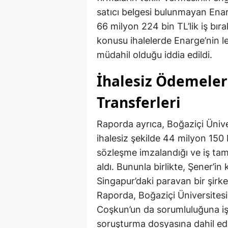
satıcı belgesi bulunmayan Enar
66 milyon 224 bin TL’lik iş bıra
konusu ihalelerde Enarge’nin l
müdahil olduğu iddia edildi.
İhalesiz Ödemeler 
Transferleri
Raporda ayrıca, Boğaziçi Ünive
ihalesiz şekilde 44 milyon 150 
sözleşme imzalandığı ve iş t
aldı. Bununla birlikte, Şener’in
Singapur’daki paravan bir şirket
Raporda, Boğaziçi Üniversitesi
Coşkun’un da sorumluluğuna iş
soruşturma dosyasına dahil edil