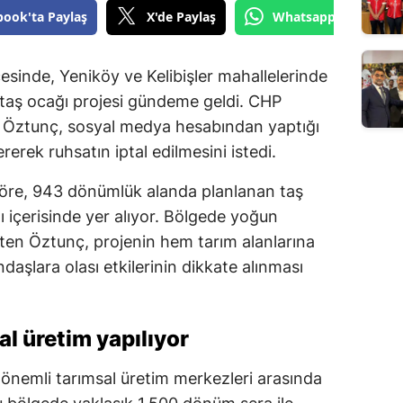
book'ta Paylaş
X'de Paylaş
Whatsapp'tan Gönde
sinde, Yeniköy ve Kelibişler mahallelerinde
n taş ocağı projesi gündeme geldi. CHP
i Öztunç, sosyal medya hesabından yaptığı
erek ruhsatın iptal edilmesini istedi.
 göre, 943 dönümlük alanda planlanan taş
içerisinde yer alıyor. Bölgede yoğun
irten Öztunç, projenin hem tarım alanlarına
şlara olası etkilerinin dikkate alınması
l üretim yapılıyor
nemli tarımsal üretim merkezleri arasında