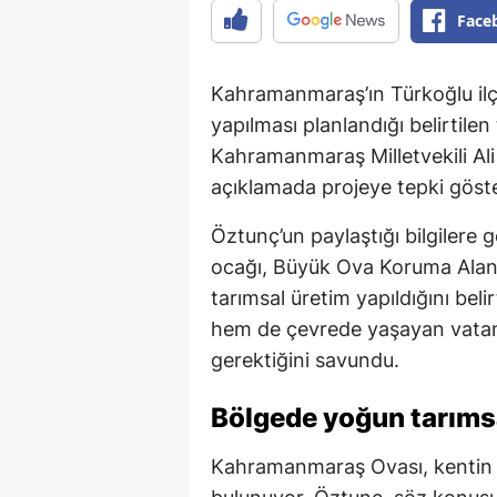
Face
Kahramanmaraş’ın Türkoğlu ilçe
yapılması planlandığı belirtile
Kahramanmaraş Milletvekili Al
açıklamada projeye tepki göster
Öztunç’un paylaştığı bilgilere
ocağı, Büyük Ova Koruma Alanı 
tarımsal üretim yapıldığını bel
hem de çevrede yaşayan vatanda
gerektiğini savundu.
Bölgede yoğun tarımsa
Kahramanmaraş Ovası, kentin ö