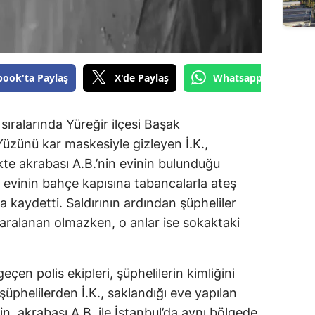
book'ta Paylaş
X'de Paylaş
Whatsapp'tan Gönde
sıralarında Yüreğir ilçesi Başak
üzünü kar maskesiyle gizleyen İ.K.,
rlikte akrabası A.B.’nin evinin bulunduğu
in evinin bahçe kapısına tabancalarla ateş
a kaydetti. Saldırının ardından şüpheliler
yaralanan olmazken, o anlar ise sokaktaki
eçen polis ekipleri, şüphelilerin kimliğini
n şüphelilerden İ.K., saklandığı eve yapılan
nin, akrabası A.B. ile İstanbul’da aynı bölgede