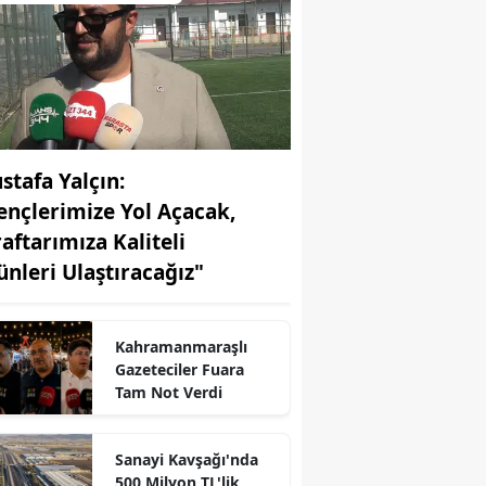
stafa Yalçın:
ençlerimize Yol Açacak,
raftarımıza Kaliteli
ünleri Ulaştıracağız"
Kahramanmaraşlı
Gazeteciler Fuara
Tam Not Verdi
Sanayi Kavşağı'nda
500 Milyon TL'lik