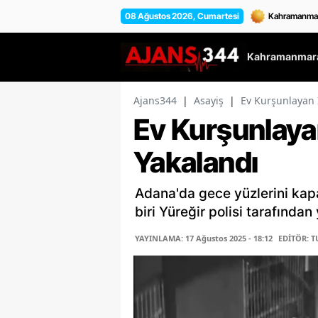
08 Ağustos 2026, Cumartesi
Kahramanmara
Ajans344
|
Asayiş
|
Ev Kurşunlayan 
Ev Kurşunlayan
Yakalandı
Adana'da gece yüzlerini kapa
biri Yüreğir polisi tarafından
YAYINLAMA: 17 Ağustos 2025 - 18:12
EDİTÖR: 