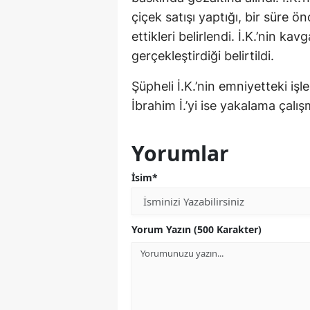
çiçek satışı yaptığı, bir süre ö
ettikleri belirlendi. İ.K.’nin ka
gerçekleştirdiği belirtildi.
Şüpheli İ.K.’nin emniyetteki iş
İbrahim İ.’yi ise yakalama çalışm
Yorumlar
İsim*
Yorum Yazın (500 Karakter)