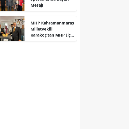
Mesajı
r
MHP Kahramanmaraş
Milletvekili
Karakoç’tan MHP İlçe
Kongrelerine Tebrik
Mesajı