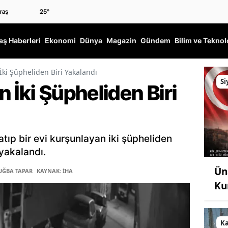
25
°
ş Haberleri
Ekonomi
Dünya
Magazin
Gündem
Bilim ve Teknol
İki Şüpheliden Biri Yakalandı
Si
 İki Şüpheliden Biri
tıp bir evi kurşunlayan iki şüpheliden
 yakalandı.
Ün
TUĞBA TAPAR
KAYNAK: İHA
Ku
K