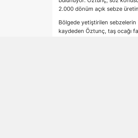
bulunuyor. Öztunç, söz konusu
2.000 dönüm açık sebze üretim
Bölgede yetiştirilen sebzelerin 
kaydeden Öztunç, taş ocağı faal
etkilerine dikkat çekti.
Milletvekili Öztunç, tarım arazi
projenin yeniden değerlendiril
943 dönümlük taş ocağ
Açıklamaya göre taş ocağının Y
943 dönümlük bir alanı kapsam
Öztunç, alanın Büyük Ova Koru
taş ocağına ruhsat verilmesine 
halinde tarımsal faaliyetlerin o