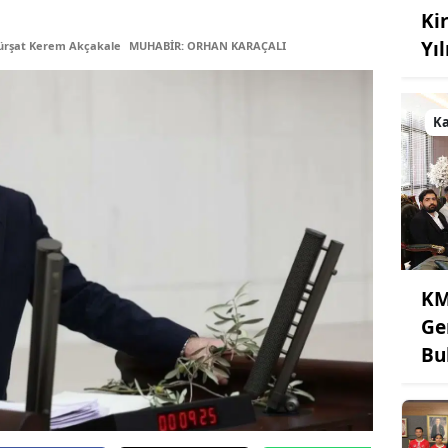
Kir
Yı
ürşat Kerem Akçakale
MUHABİR: ORHAN KARAÇALI
K
KM
Ge
Bu