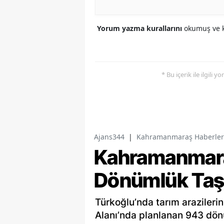
Yorum yazma kurallarını
okumuş ve k
* Bu içerik ile ilgili 
Ajans344
|
Kahramanmaraş Haberler
Kahramanmara
Dönümlük Taş 
Türkoğlu’nda tarım araziler
Alanı’nda planlanan 943 dön