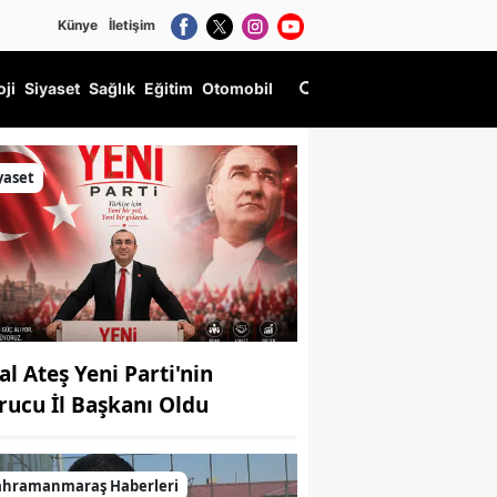
Künye
İletişim
oji
Siyaset
Sağlık
Eğitim
Otomobil
yaset
al Ateş Yeni Parti'nin
rucu İl Başkanı Oldu
ahramanmaraş Haberleri