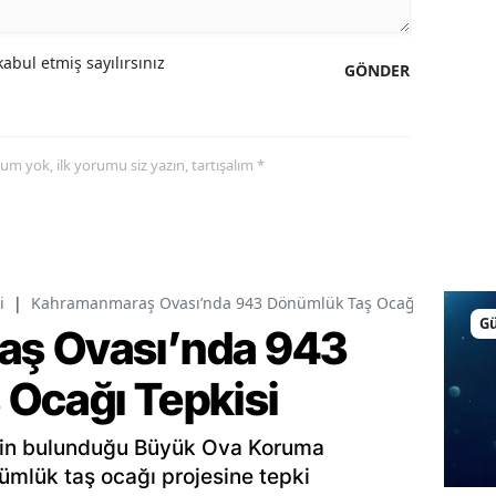
abul etmiş sayılırsınız
GÖNDER
yorum yok, ilk yorumu siz yazın, tartışalım *
i
|
Kahramanmaraş Ovası’nda 943 Dönümlük Taş Ocağı Tepkisi
G
ş Ovası’nda 943
Ocağı Tepkisi
inin bulunduğu Büyük Ova Koruma
ümlük taş ocağı projesine tepki