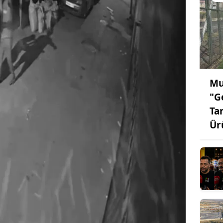
Mu
"G
Ta
Ür