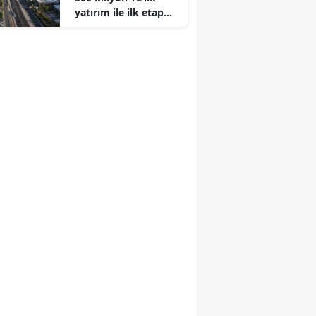
yatırım ile ilk etap
tamamlandı!
r