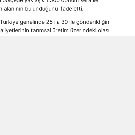
 bölgede yaklaşık 1.500 dönüm sera ile
 alanının bulunduğunu ifade etti.
Türkiye genelinde 25 ila 30 ile gönderildiğini
iyetlerinin tarımsal üretim üzerindeki olası
lerinin korunması gerektiğini belirterek
mesi çağrısında bulundu.
ı projesine itiraz
eniköy ve Kelibişler mahallelerinde toplam
ası planlanıyor.
ma Alanı içerisinde bulunduğunu belirterek
karşı çıktı. Projenin hayata geçirilmesi
lumsuz etkilenebileceğini ileri sürdü.