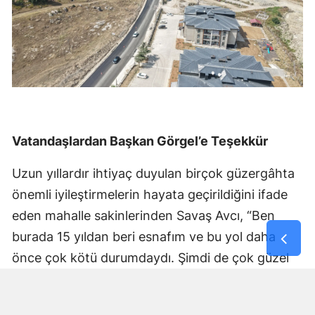
Vatandaşlardan Başkan Görgel’e Teşekkür
Uzun yıllardır ihtiyaç duyulan birçok güzergâhta
önemli iyileştirmelerin hayata geçirildiğini ifade
eden mahalle sakinlerinden Savaş Avcı, “Ben
burada 15 yıldan beri esnafım ve bu yol daha
önce çok kötü durumdaydı. Şimdi de çok güzel
hale getiriliyor. Büyükşehir Belediye Başkanımız
Fırat Görgel’e verdiği hizmetten dolayı çok