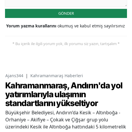
GÖNDER
Yorum yazma kurallarını
okumuş ve kabul etmiş sayılırsınız
* Bu içerik ile ilgili yorum yok, ilk yorumu siz yazın, tartışalım *
Ajans344
|
Kahramanmaraş Haberleri
Kahramanmaraş, Andırın'da yol
yatırımlarıyla ulaşımın
standartlarını yükseltiyor
Büyükşehir Belediyesi, Andırın’da Kesik – Altınboğa -
Orhaniye – Akifiye – Çokak ve Çiğşar grup yolu
üzerindeki Kesik ile Altınboğa hattındaki 5 kilometrelik