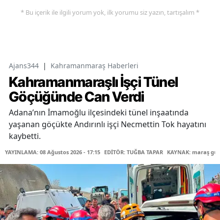
* Bu içerik ile ilgili yorum yok, ilk yorumu siz yazın, tartışalım *
Ajans344
|
Kahramanmaraş Haberleri
Kahramanmaraşlı İşçi Tünel
Göçüğünde Can Verdi
Adana’nın İmamoğlu ilçesindeki tünel inşaatında
yaşanan göçükte Andırınlı işçi Necmettin Tok hayatını
kaybetti.
YAYINLAMA: 08 Ağustos 2026 - 17:15
EDİTÖR: TUĞBA TAPAR
KAYNAK: maraş gü