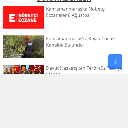
Kahramanmaraş’ta Nöbetçi
Eczaneler 8 Ağustos
Kahramanmaraş’ta Kayıp Çocuk
Kanalda Bulundu
Davut Haskırış’tan Terörsüz Türkiye
Mesajı
Kahramanmaraşlı İşçi Tünel
Göçüğünde Can Verdi
Mhp Dulkadiroğlu’nda Yeni Dönem