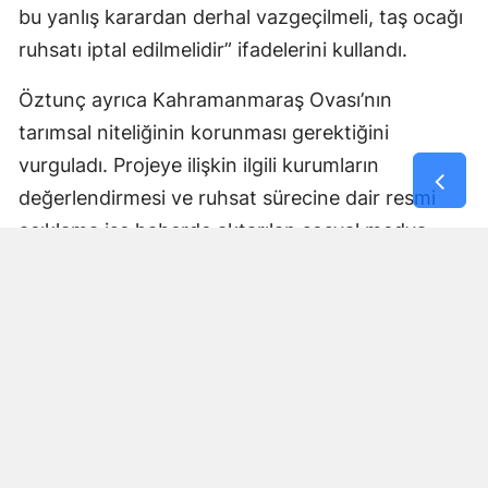
bu yanlış karardan derhal vazgeçilmeli, taş ocağı
ruhsatı iptal edilmelidir” ifadelerini kullandı.
Öztunç ayrıca Kahramanmaraş Ovası’nın
tarımsal niteliğinin korunması gerektiğini
vurguladı. Projeye ilişkin ilgili kurumların
değerlendirmesi ve ruhsat sürecine dair resmi
açıklama ise haberde aktarılan sosyal medya
paylaşımında yer almadı.
Yorumlar
İsim*
Yorum Yazın (500 Karakter)