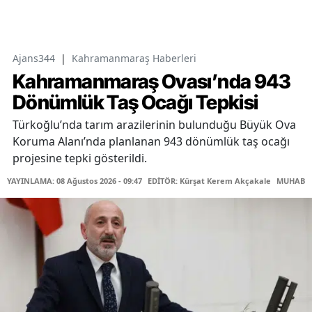
Ajans344
|
Kahramanmaraş Haberleri
Kahramanmaraş Ovası’nda 943
Dönümlük Taş Ocağı Tepkisi
Türkoğlu’nda tarım arazilerinin bulunduğu Büyük Ova
Koruma Alanı’nda planlanan 943 dönümlük taş ocağı
projesine tepki gösterildi.
YAYINLAMA: 08 Ağustos 2026 - 09:47
EDİTÖR: Kürşat Kerem Akçakale
MUHABİR