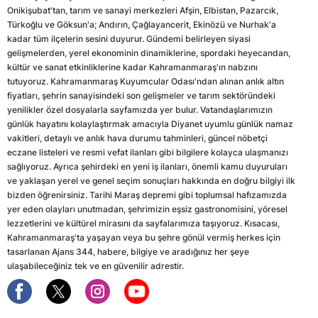
Onikişubat'tan, tarım ve sanayi merkezleri Afşin, Elbistan, Pazarcık,
Türkoğlu ve Göksun'a; Andırın, Çağlayancerit, Ekinözü ve Nurhak'a
kadar tüm ilçelerin sesini duyurur. Gündemi belirleyen siyasi
gelişmelerden, yerel ekonominin dinamiklerine, spordaki heyecandan,
kültür ve sanat etkinliklerine kadar Kahramanmaraş'ın nabzını
tutuyoruz. Kahramanmaraş Kuyumcular Odası'ndan alınan anlık altın
fiyatları, şehrin sanayisindeki son gelişmeler ve tarım sektöründeki
yenilikler özel dosyalarla sayfamızda yer bulur. Vatandaşlarımızın
günlük hayatını kolaylaştırmak amacıyla Diyanet uyumlu günlük namaz
vakitleri, detaylı ve anlık hava durumu tahminleri, güncel nöbetçi
eczane listeleri ve resmi vefat ilanları gibi bilgilere kolayca ulaşmanızı
sağlıyoruz. Ayrıca şehirdeki en yeni iş ilanları, önemli kamu duyuruları
ve yaklaşan yerel ve genel seçim sonuçları hakkında en doğru bilgiyi ilk
bizden öğrenirsiniz. Tarihi Maraş depremi gibi toplumsal hafızamızda
yer eden olayları unutmadan, şehrimizin eşsiz gastronomisini, yöresel
lezzetlerini ve kültürel mirasını da sayfalarımıza taşıyoruz. Kısacası,
Kahramanmaraş'ta yaşayan veya bu şehre gönül vermiş herkes için
tasarlanan Ajans 344, habere, bilgiye ve aradığınız her şeye
ulaşabileceğiniz tek ve en güvenilir adrestir.