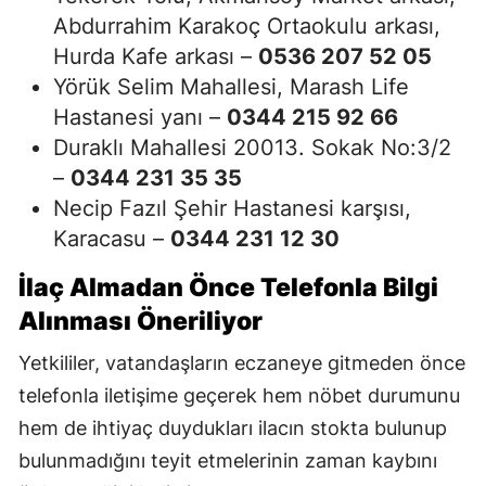
Abdurrahim Karakoç Ortaokulu arkası,
Hurda Kafe arkası –
0536 207 52 05
Yörük Selim Mahallesi, Marash Life
Hastanesi yanı –
0344 215 92 66
Duraklı Mahallesi 20013. Sokak No:3/2
–
0344 231 35 35
Necip Fazıl Şehir Hastanesi karşısı,
Karacasu –
0344 231 12 30
İlaç Almadan Önce Telefonla Bilgi
Alınması Öneriliyor
Yetkililer, vatandaşların eczaneye gitmeden önce
telefonla iletişime geçerek hem nöbet durumunu
hem de ihtiyaç duydukları ilacın stokta bulunup
bulunmadığını teyit etmelerinin zaman kaybını