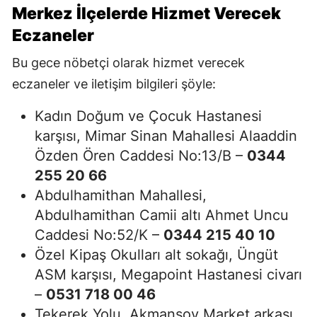
Merkez İlçelerde Hizmet Verecek
Eczaneler
Bu gece nöbetçi olarak hizmet verecek
eczaneler ve iletişim bilgileri şöyle:
Kadın Doğum ve Çocuk Hastanesi
karşısı, Mimar Sinan Mahallesi Alaaddin
Özden Ören Caddesi No:13/B –
0344
255 20 66
Abdulhamithan Mahallesi,
Abdulhamithan Camii altı Ahmet Uncu
Caddesi No:52/K –
0344 215 40 10
Özel Kipaş Okulları alt sokağı, Üngüt
ASM karşısı, Megapoint Hastanesi civarı
–
0531 718 00 46
Tekerek Yolu, Akmansoy Market arkası,