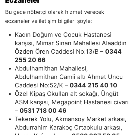
Eczaneler
Bu gece nöbetçi olarak hizmet verecek
eczaneler ve iletişim bilgileri şöyle:
Kadın Doğum ve Çocuk Hastanesi
karşısı, Mimar Sinan Mahallesi Alaaddin
Özden Ören Caddesi No:13/B –
0344
255 20 66
Abdulhamithan Mahallesi,
Abdulhamithan Camii altı Ahmet Uncu
Caddesi No:52/K –
0344 215 40 10
Özel Kipaş Okulları alt sokağı, Üngüt
ASM karşısı, Megapoint Hastanesi civarı
–
0531 718 00 46
Tekerek Yolu, Akmansoy Market arkası,
Abdurrahim Karakoç Ortaokulu arkası,