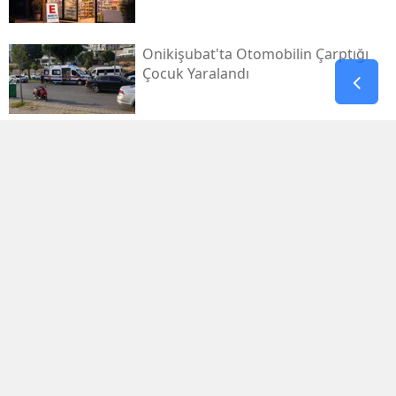
Onikişubat'ta Otomobilin Çarptığı
Çocuk Yaralandı
Pazarcık’ta Yollar Büyükşehir’le
Yenileniyor
Onikişubat'ta Yeni Gündüz Bakımevi
Kayıtları Başladı!
Filistin Destek Konvoyu
Kahramanmaraş'ta Karşılandı