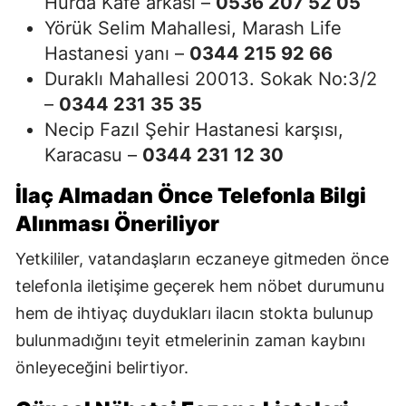
Hurda Kafe arkası –
0536 207 52 05
Yörük Selim Mahallesi, Marash Life
Hastanesi yanı –
0344 215 92 66
Duraklı Mahallesi 20013. Sokak No:3/2
–
0344 231 35 35
Necip Fazıl Şehir Hastanesi karşısı,
Karacasu –
0344 231 12 30
İlaç Almadan Önce Telefonla Bilgi
Alınması Öneriliyor
Yetkililer, vatandaşların eczaneye gitmeden önce
telefonla iletişime geçerek hem nöbet durumunu
hem de ihtiyaç duydukları ilacın stokta bulunup
bulunmadığını teyit etmelerinin zaman kaybını
önleyeceğini belirtiyor.