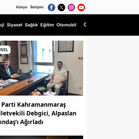
Künye
İletişim
oji
Siyaset
Sağlık
Eğitim
Otomobil
ENEL
 Parti Kahramanmaraş
lletvekili Debgici, Alpaslan
ındaş’ı Ağırladı