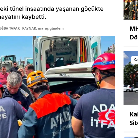
eki tünel inşaatında yaşanan göçükte
hayatını kaybetti.
MH
TUĞBA TAPAR
KAYNAK: maraş gündem
Dö
K
Ka
Si