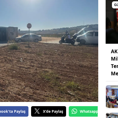
G
AK
Mi
Te
Me
book'ta Paylaş
X'de Paylaş
Whatsapp'tan Gönde