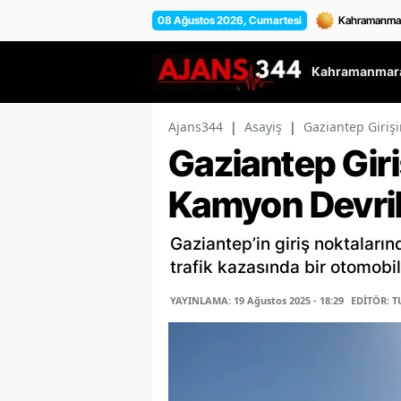
08 Ağustos 2026, Cumartesi
Kahramanmara
Ajans344
|
Asayiş
|
Gaziantep Girişi
Gaziantep Giri
Kamyon Devril
Gaziantep’in giriş noktalar
trafik kazasında bir otomobi
YAYINLAMA: 19 Ağustos 2025 - 18:29
EDİTÖR: 