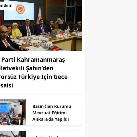
ündem
 Parti Kahramanmaraş
lletvekili Şahin’den
rörsüz Türkiye İçin Gece
saisi
Basın İlan Kurumu
Mevzuat Eğitimi
Ankara’da Yapıldı
r