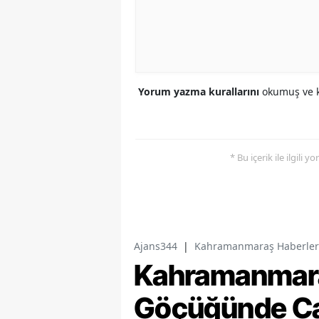
Yorum yazma kurallarını
okumuş ve k
* Bu içerik ile ilgili 
Ajans344
|
Kahramanmaraş Haberler
Kahramanmaraş
Göçüğünde Ca