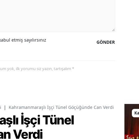
abul etmiş sayılırsınız
GÖNDER
yorum yok, ilk yorumu siz yazın, tartışalım *
i
|
Kahramanmaraşlı İşçi Tünel Göçüğünde Can Verdi
K
lı İşçi Tünel
n Verdi