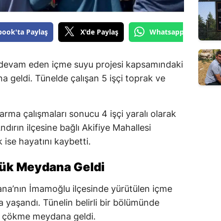
book'ta Paylaş
X'de Paylaş
Whatsapp'tan Gönde
 devam eden içme suyu projesi kapsamındaki
 geldi. Tünelde çalışan 5 işçi toprak ve
.
rma çalışmaları sonucu 4 işçi yaralı olarak
dırın ilçesine bağlı Akifiye Mahallesi
 ise hayatını kaybetti.
çük Meydana Geldi
dana’nın İmamoğlu ilçesinde yürütülen içme
a yaşandı. Tünelin belirli bir bölümünde
e çökme meydana geldi.