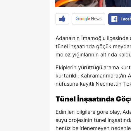
Face
Adana’nın İmamoğlu ilçesinde
tünel inşaatında göçük meydana
moloz yığınlarının altında kaldı
Ekiplerin yürüttüğü arama kurta
kurtarıldı. Kahramanmaraş’ın An
nüfusuna kayıtlı Necmettin Tok
Tünel İnşaatında Gö
Edinilen bilgilere göre olay, A
suyu projesinin tünel inşaatınd
henüz belirlenemeyen nedenl