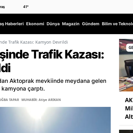
41
°
ş Haberleri
Ekonomi
Dünya
Magazin
Gündem
Bilim ve Teknol
nde Trafik Kazası: Kamyon Devrildi
G
şinde Trafik Kazası:
di
ından Aktoprak mevkiinde meydana gelen
l kamyona çarptı.
AK
TUĞBA TAPAR
MUHABİR: Atiye ARIKAN
Mi
Alt