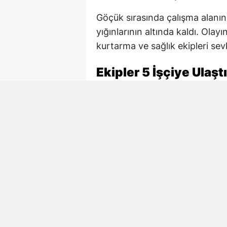
Göçük sırasında çalışma alanın
yığınlarının altında kaldı. Ola
kurtarma ve sağlık ekipleri sevk
Ekipler 5 İşçiye Ulaştı
AFAD, itfaiye ve sağlık ekiple
başlattı. Ekiplerin çalışmaları 
ulaşıldı.
Göçükten çıkarılan 4 işçi yaralı 
tedavi altına alınırken, Necmett
Hayatını Kaybeden İşç
Göçükte hayatını kaybeden Ne
ilçesine bağlı Akifiye Mahallesi