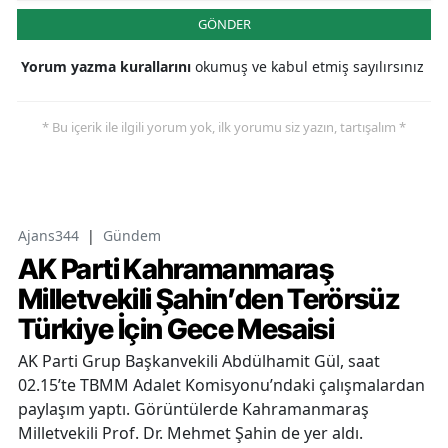
GÖNDER
Yorum yazma kurallarını
okumuş ve kabul etmiş sayılırsınız
* Bu içerik ile ilgili yorum yok, ilk yorumu siz yazın, tartışalım *
Ajans344
|
Gündem
AK Parti Kahramanmaraş
Milletvekili Şahin’den Terörsüz
Türkiye İçin Gece Mesaisi
AK Parti Grup Başkanvekili Abdülhamit Gül, saat
02.15’te TBMM Adalet Komisyonu’ndaki çalışmalardan
paylaşım yaptı. Görüntülerde Kahramanmaraş
Milletvekili Prof. Dr. Mehmet Şahin de yer aldı.