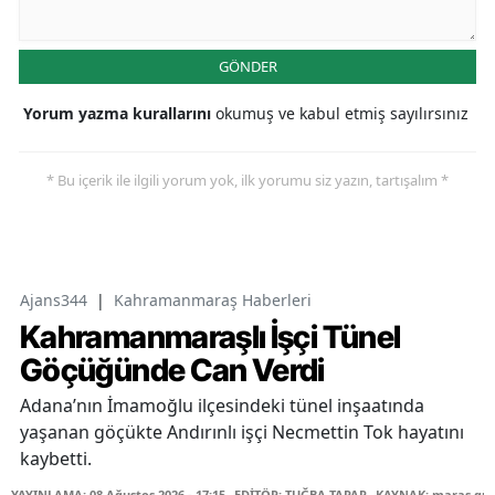
GÖNDER
Yorum yazma kurallarını
okumuş ve kabul etmiş sayılırsınız
* Bu içerik ile ilgili yorum yok, ilk yorumu siz yazın, tartışalım *
Ajans344
|
Kahramanmaraş Haberleri
Kahramanmaraşlı İşçi Tünel
Göçüğünde Can Verdi
Adana’nın İmamoğlu ilçesindeki tünel inşaatında
yaşanan göçükte Andırınlı işçi Necmettin Tok hayatını
kaybetti.
YAYINLAMA: 08 Ağustos 2026 - 17:15
EDİTÖR: TUĞBA TAPAR
KAYNAK: maraş gü