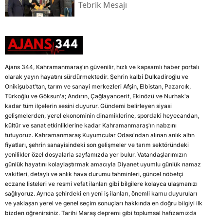
Tebrik Mesajı
Ajans 344, Kahramanmaraş'ın güvenilir, hızlı ve kapsamlı haber portalı
olarak yayın hayatını sürdürmektedir. Şehrin kalbi Dulkadiroğlu ve
Onikişubat'tan, tarım ve sanayi merkezleri Afşin, Elbistan, Pazarcık,
Türkoğlu ve Göksun'a; Andırın, Çağlayancerit, Ekinözü ve Nurhak'a
kadar tüm ilçelerin sesini duyurur. Gündemi belirleyen siyasi
gelişmelerden, yerel ekonominin dinamiklerine, spordaki heyecandan,
kültür ve sanat etkinliklerine kadar Kahramanmaraş'ın nabzını
tutuyoruz. Kahramanmaraş Kuyumcular Odası'ndan alınan anlık altın
fiyatları, şehrin sanayisindeki son gelişmeler ve tarım sektöründeki
yenilikler özel dosyalarla sayfamızda yer bulur. Vatandaşlarımızın
günlük hayatını kolaylaştırmak amacıyla Diyanet uyumlu günlük namaz
vakitleri, detaylı ve anlık hava durumu tahminleri, güncel nöbetçi
eczane listeleri ve resmi vefat ilanları gibi bilgilere kolayca ulaşmanızı
sağlıyoruz. Ayrıca şehirdeki en yeni iş ilanları, önemli kamu duyuruları
ve yaklaşan yerel ve genel seçim sonuçları hakkında en doğru bilgiyi ilk
bizden öğrenirsiniz. Tarihi Maraş depremi gibi toplumsal hafızamızda