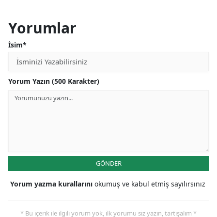
Yorumlar
İsim*
Yorum Yazın (500 Karakter)
GÖNDER
Yorum yazma kurallarını
okumuş ve kabul etmiş sayılırsınız
* Bu içerik ile ilgili yorum yok, ilk yorumu siz yazın, tartışalım *