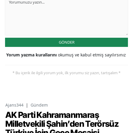
GÖNDER
Yorum yazma kurallarını
okumuş ve kabul etmiş sayılırsınız
* Bu içerik ile ilgili yorum yok, ilk yorumu siz yazın, tartışalım *
Ajans344
|
Gündem
AK Parti Kahramanmaraş
Milletvekili Şahin’den Terörsüz
Türkiye İçin Gece Mesaisi