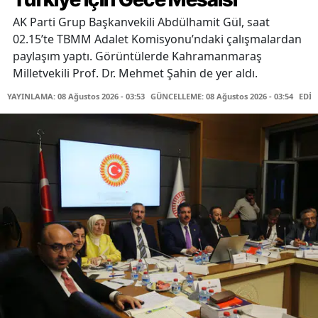
AK Parti Grup Başkanvekili Abdülhamit Gül, saat
02.15’te TBMM Adalet Komisyonu’ndaki çalışmalardan
paylaşım yaptı. Görüntülerde Kahramanmaraş
Milletvekili Prof. Dr. Mehmet Şahin de yer aldı.
YAYINLAMA: 08 Ağustos 2026 - 03:53
GÜNCELLEME: 08 Ağustos 2026 - 03:54
EDİT