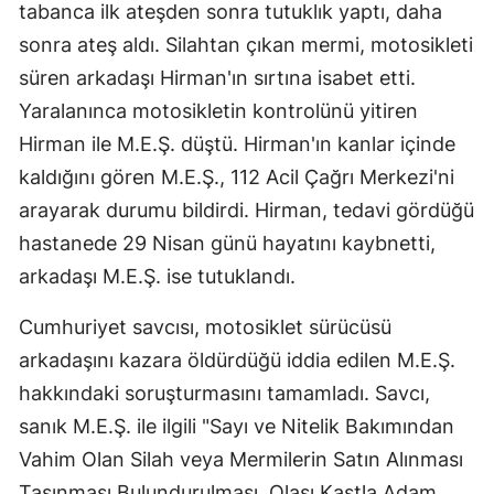
tabanca ilk ateşden sonra tutuklık yaptı, daha
sonra ateş aldı. Silahtan çıkan mermi, motosikleti
süren arkadaşı Hirman'ın sırtına isabet etti.
Yaralanınca motosikletin kontrolünü yitiren
Hirman ile M.E.Ş. düştü. Hirman'ın kanlar içinde
kaldığını gören M.E.Ş., 112 Acil Çağrı Merkezi'ni
arayarak durumu bildirdi. Hirman, tedavi gördüğü
hastanede 29 Nisan günü hayatını kaybnetti,
arkadaşı M.E.Ş. ise tutuklandı.
Cumhuriyet savcısı, motosiklet sürücüsü
arkadaşını kazara öldürdüğü iddia edilen M.E.Ş.
hakkındaki soruşturmasını tamamladı. Savcı,
sanık M.E.Ş. ile ilgili "Sayı ve Nitelik Bakımından
Vahim Olan Silah veya Mermilerin Satın Alınması
Taşınması Bulundurulması, Olası Kastla Adam