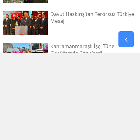
Davut Haskırış’tan Terörsüz Türkiye
Mesajı
Kahramanmaraşlı İşçi Tünel
Göçüğünde Can Verdi
Mhp Dulkadiroğlu’nda Yeni Dönem
Başladı
Kahramanmaraş Sanayi Sitesi 3 Gün
Kapalı