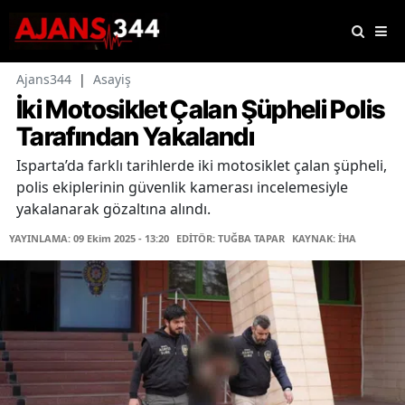
Ajans344
|
Asayiş
İki Motosiklet Çalan Şüpheli Polis
Tarafından Yakalandı
Isparta’da farklı tarihlerde iki motosiklet çalan şüpheli,
polis ekiplerinin güvenlik kamerası incelemesiyle
yakalanarak gözaltına alındı.
YAYINLAMA: 09 Ekim 2025 - 13:20
EDİTÖR: TUĞBA TAPAR
KAYNAK: İHA