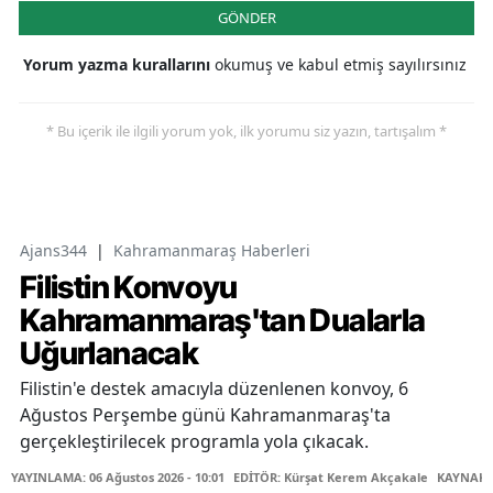
GÖNDER
Yorum yazma kurallarını
okumuş ve kabul etmiş sayılırsınız
* Bu içerik ile ilgili yorum yok, ilk yorumu siz yazın, tartışalım *
Ajans344
|
Kahramanmaraş Haberleri
Filistin Konvoyu
Kahramanmaraş'tan Dualarla
Uğurlanacak
Filistin'e destek amacıyla düzenlenen konvoy, 6
Ağustos Perşembe günü Kahramanmaraş'ta
gerçekleştirilecek programla yola çıkacak.
YAYINLAMA: 06 Ağustos 2026 - 10:01
EDİTÖR: Kürşat Kerem Akçakale
KAYNAK: 