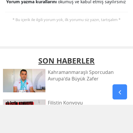
Yorum yazma kurallarını
okumuş ve kabul etmiş sayılırsınız
* Bu içerik ile ilgili yorum yok, ilk yorumu siz yazın, tartışalım *
SON HABERLER
Kahramanmaraşlı Sporcudan
Avrupa'da Büyük Zafer
Filistin Konvoyu
Kahramanmaraş'tan Dualarla
Uğurlanacak