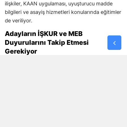
ilişkiler, KAAN uygulaması, uyuşturucu madde
bilgileri ve asayiş hizmetleri konularında eğitimler
de veriliyor.
Adayların İŞKUR ve MEB
Duyurularını Takip Etmesi
Gerekiyor
30 bin kişilik istihdam planının en fazla merak
edilen bölümünü başvuru şartları oluşturuyor.
Özellikle özel güvenlik kimlik kartı, KPSS şartı,
yaş sınırı, eğitim durumu ve çalışma modelinin
nasıl belirleneceği araştırılıyor.
Bu ayrıntılar resmî ilan yayımlanmadan kesinlik
kazanmış değil.