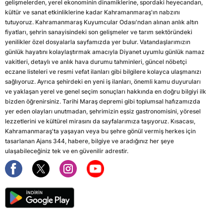
gelişmelerden, yerel ekonominin dinamiklerine, spordaki heyecandan,
kültür ve sanat etkinliklerine kadar Kahramanmaraş'ın nabzını
tutuyoruz. Kahramanmaraş Kuyumcular Odası'ndan alınan anlık altın
fiyatları, şehrin sanayisindeki son gelişmeler ve tarım sektöründeki
yenilikler özel dosyalarla sayfamızda yer bulur. Vatandaşlarımızın
günlük hayatını kolaylaştırmak amacıyla Diyanet uyumlu günlük namaz
vakitleri, detaylı ve anlık hava durumu tahminleri, güncel nöbetçi
eczane listeleri ve resmi vefat ilanları gibi bilgilere kolayca ulaşmanızı
sağlıyoruz. Ayrıca şehirdeki en yeni iş ilanları, önemli kamu duyuruları
ve yaklaşan yerel ve genel seçim sonuçları hakkında en doğru bilgiyi ilk
bizden öğrenirsiniz. Tarihi Maraş depremi gibi toplumsal hafızamızda
yer eden olayları unutmadan, şehrimizin eşsiz gastronomisini, yöresel
lezzetlerini ve kültürel mirasını da sayfalarımıza taşıyoruz. Kısacası,
Kahramanmaraş'ta yaşayan veya bu şehre gönül vermiş herkes için
tasarlanan Ajans 344, habere, bilgiye ve aradığınız her şeye
ulaşabileceğiniz tek ve en güvenilir adrestir.