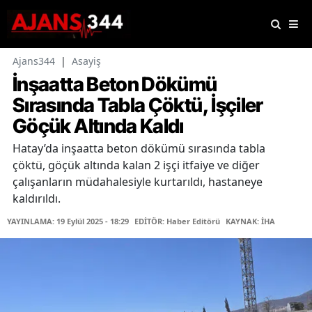
Ajans344
|
Asayiş
İnşaatta Beton Dökümü
Sırasında Tabla Çöktü, İşçiler
Göçük Altında Kaldı
Hatay’da inşaatta beton dökümü sırasında tabla
çöktü, göçük altında kalan 2 işçi itfaiye ve diğer
çalışanların müdahalesiyle kurtarıldı, hastaneye
kaldırıldı.
YAYINLAMA: 19 Eylül 2025 - 18:29
EDİTÖR: Haber Editörü
KAYNAK: İHA