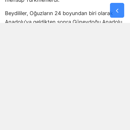
Beydililer, Oğuzların 24 boyundan biri olarak
Anadolu’ya geldikten sonra Güneydoğu Anadolu
ve Çukurova çevresine yayıldı. Zamanla Dulkadirli
Türkmenlerinin önemli unsurlarından biri haline
geldiler.
Beydili boyuyla bağlantılı
Cerit ve Tecirli
aşiretlerinin
de Dulkadirli Türkmen toplulukları
arasında bulunduğu belirtiliyor. Ceritlerin kış
aylarını Amik Ovası’nda geçirip yaz aylarında
Maraş taraflarındaki yaylalara çıktıkları tarihî
kaynaklara yansıdı.
Bu göç yolları, Kahramanmaraş’ın özellikle kırsal
bölgelerinde gelişen yaylacılık kültürünün tarihsel